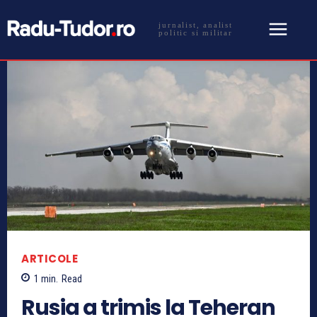
jurnalist, analist
politic si militar
ARTICOLE
1
min.
Read
Rusia a trimis la Teheran