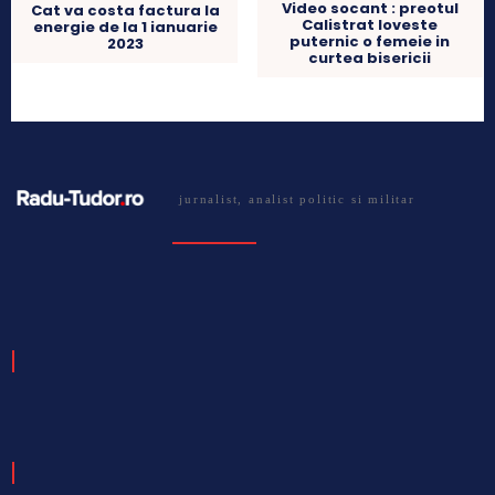
Video socant : preotul
Cat va costa factura la
Calistrat loveste
energie de la 1 ianuarie
puternic o femeie in
2023
curtea bisericii
jurnalist, analist politic si militar