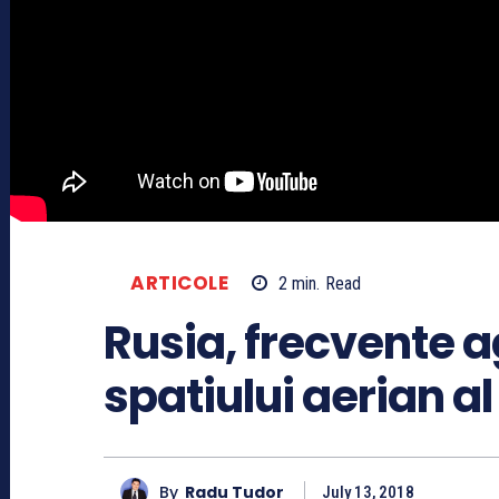
ARTICOLE
2
min.
Read
Rusia, frecvente 
spatiului aerian a
By
Radu Tudor
July 13, 2018