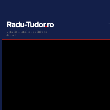
jurnalist, analist politic și
militar