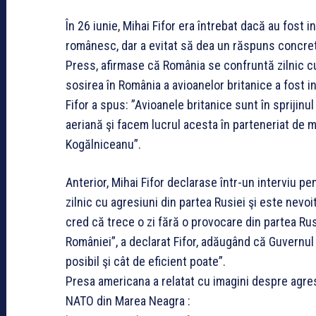
În 26 iunie, Mihai Fifor era întrebat dacă au fost 
românesc, dar a evitat să dea un răspuns concret,
Press, afirmase că România se confruntă zilnic cu
sosirea în România a avioanelor britanice a fost i
Fifor a spus: ”Avioanele britanice sunt în sprijinu
aeriană şi facem lucrul acesta în parteneriat de m
Kogălniceanu”.
Anterior, Mihai Fifor declarase într-un interviu
zilnic cu agresiuni din partea Rusiei şi este nevo
cred că trece o zi fără o provocare din partea Rusie
României”, a declarat Fifor, adăugând că Guvernul
posibil şi cât de eficient poate”.
Presa americana a relatat cu imagini despre agres
NATO din Marea Neagra :