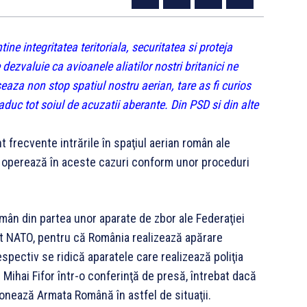
e integritatea teritoriala, securitatea si proteja
ezvaluie ca avioanele aliatilor nostri britanici ne
seaza non stop spatiul nostru aerian, tare as fi curios
aduc tot soiul de acuzatii aberante. Din PSD si din alte
nt frecvente intrările în spaţiul aerian român ale
nă operează în aceste cazuri conform unor proceduri
omân din partea unor aparate de zbor ale Federaţiei
t NATO, pentru că România realizează apărare
spectiv se ridică aparatele care realizează poliţia
 Mihai Fifor într-o conferinţă de presă, întrebat dacă
ionează Armata Română în astfel de situaţii.