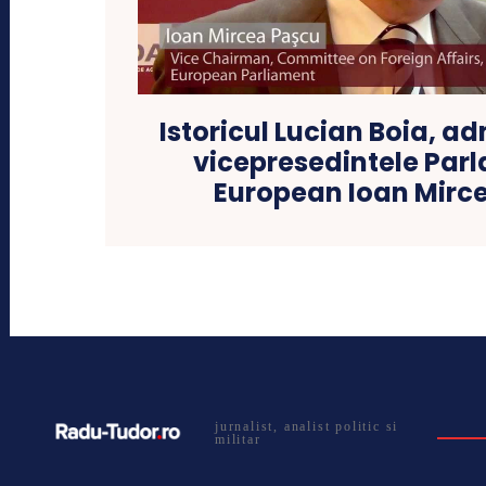
Istoricul Lucian Boia, 
vicepresedintele Par
European Ioan Mirc
jurnalist, analist politic si
militar