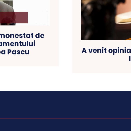
admonestat de
lamentului
A venit opini
ea Pascu