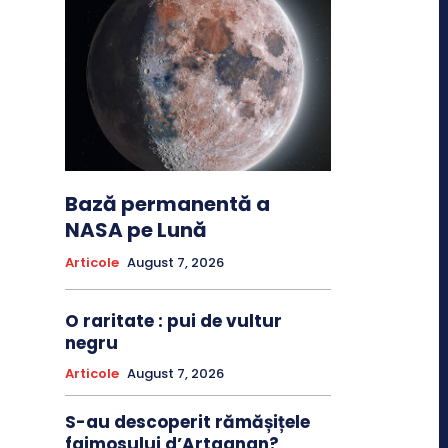
Bază permanentă a
NASA pe Lună
Articole
August 7, 2026
O raritate : pui de vultur
negru
Articole
August 7, 2026
S-au descoperit rămășițele
faimosului d’Artagnan?