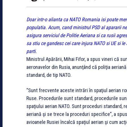
Doar intr-o alianta ca NATO Romania isi poate mentin
populatia. Acum, cand ministrul PSD al apararii ne d
asigura serviciul de Politie Aeriana si ca rusii agre
sa stiu ce gandesc cei care injura NATO si UE si le 
parti.
Ministrul Apărării, Mihai Fifor, a spus vineri că su
aeronavelor din Rusia, anunţând că poliţia aeria
standard, de tip NATO.
“Sunt frecvente aceste intrări în spaţiul aerian r
Ruse. Procedurile sunt standard, procedurile sun
spaţiului aerian NATO. Sunt proceduri standard, re
aeriană şi se trece la proceduri specifice”, a spus
avioanele Rusiei încalcă spaţiul aerian şi cum acţ