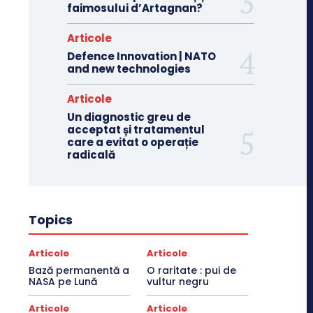
faimosului d’Artagnan?
Articole
Defence Innovation | NATO
and new technologies
Articole
Un diagnostic greu de
acceptat și tratamentul
care a evitat o operație
radicală
Topics
Articole
Articole
Bază permanentă a
O raritate : pui de
NASA pe Lună
vultur negru
Articole
Articole