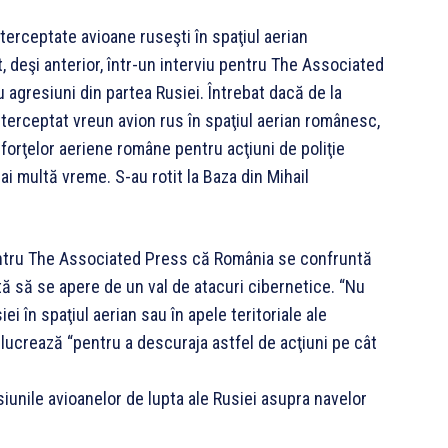
interceptate avioane ruseşti în spaţiul aerian
 deşi anterior, într-un interviu pentru The Associated
 agresiuni din partea Rusiei. Întrebat dacă de la
nterceptat vreun avion rus în spaţiul aerian românesc,
l forţelor aeriene române pentru acţiuni de poliţie
ai multă vreme. S-au rotit la Baza din Mihail
 pentru The Associated Press că România se confruntă
ită să se apere de un val de atacuri cibernetice. “Nu
i în spaţiul aerian sau în apele teritoriale ale
 lucrează “pentru a descuraja astfel de acţiuni pe cât
iunile avioanelor de lupta ale Rusiei asupra navelor