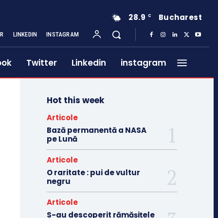
28.9
Bucharest
C
ER
LINKEDIN
INSTAGRAM
ook
Twitter
Linkedin
instagram
Hot this week
Articole
Bază permanentă a NASA
pe Lună
Articole
O raritate : pui de vultur
negru
Articole
S-au descoperit rămășițele