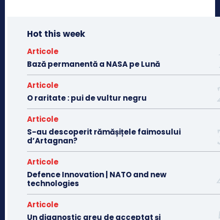
Hot this week
Articole
Bază permanentă a NASA pe Lună
Articole
O raritate : pui de vultur negru
Articole
S-au descoperit rămășițele faimosului
d’Artagnan?
Articole
Defence Innovation | NATO and new
technologies
Articole
Un diagnostic greu de acceptat și