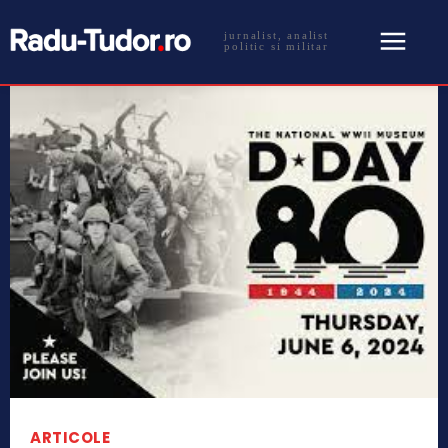
jurnalist, analist
politic si militar
ARTICOLE