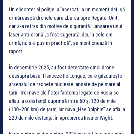
Un elicopter al poliţiei a încercat, la un moment dat, să
urmărească dronele care zburau spre Regatul Unit,
dar s-a retras din motive de siguranţă. Lansarea unui
laser anti-dronă „a fost sugerată, dar, în cele din
urmă, nu s-a pus în practică”, se menţionează în
raport.
În decembrie 2025, au fost detectate cinci drone
deasupra bazei franceze Île Longue, care găzduieşte
arsenalul de rachete nucleare lansate de pe mare al
ţării. Trei nave ale flotei fantomă legate de Rusia se
aflau la o distanţă cuprinsă între 60 şi 120 de mile
(100–200 km) de ţărm, iar nava „Hav Dolphin” se afla la
220 de mile distanţă, în apropierea Insulei Wight.
În noiembrie şi decembrie 2025 au avut loc incursiuni