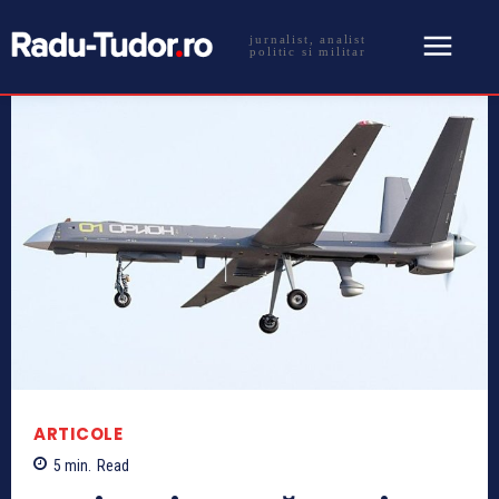
jurnalist, analist
politic si militar
ARTICOLE
5
min.
Read