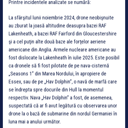
Printre incidentele analizate se numără:
La sfârşitul lunii noiembrie 2024, drone neobişnuite
au zburat la joasă altitudine deasupra bazei RAF
Lakenheath, a bazei RAF Fairford din Gloucestershire
şi a cel puţin alte două baze ale forţelor aeriene
americane din Anglia. Armele nucleare americane au
fost dislocate la Lakenheath în iulie 2025. Este posibil
ca dronele să fi fost pilotate de pe nava-cisternă
„Seasons 1” din Marea Nordului, în apropiere de
Essex, sau de pe „Hav Dolphin”, o navă de marfă care
se îndrepta spre docurile din Hull la momentul
respectiv. Nava „Hav Dolphin” a fost, de asemenea,
suspectată că ar fi avut legătură cu observarea unor
drone la o bază de submarine din nordul Germaniei în
luna mai a anului următor.