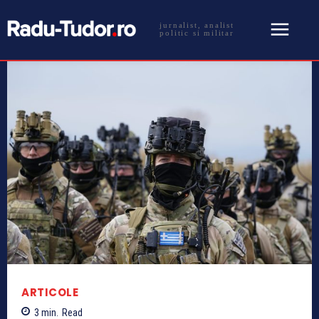
jurnalist, analist
politic si militar
ARTICOLE
3
min.
Read