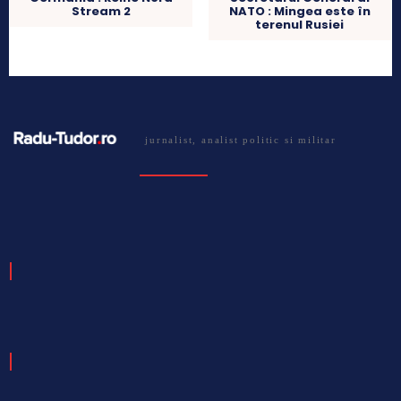
Stream 2
NATO : Mingea este în
terenul Rusiei
jurnalist, analist politic si militar