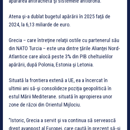
apărarea antirachetă şi sistemele antidronă.
Atena şi-a dublat bugetul apărării în 2025 faţă de
2024, la 6,13 miliarde de euro.
Grecia – care întreţine relaţii ostile cu partenerul său
din NATO Turcia – este una dintre ţările Alianţei Nord-
Atlantice care alocă peste 3% din PIB cheltuielilor
apărării, după Polonia, Estonia şi Letonia.
Situată la frontiera extenă a UE, ea a încercat în
ultimii ani să-şi consolideze poziţia geopolitică în
estul Mării Mediterane. situată în apropierea unor
zone de răzoi din Orientul Mijlociu.
”Istoric, Grecia a servit şi va continua să servească
drept avanpost al Europei, care caută în prezent să-şi