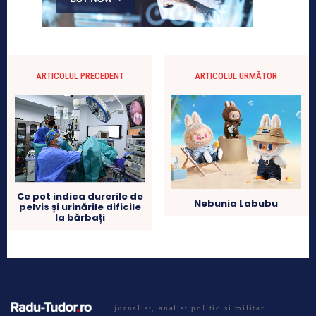
ARTICOLUL PRECEDENT
ARTICOLUL URMĂTOR
Ce pot indica durerile de
Nebunia Labubu
pelvis și urinările dificile
la bărbați
jurnalist, analist politic si militar