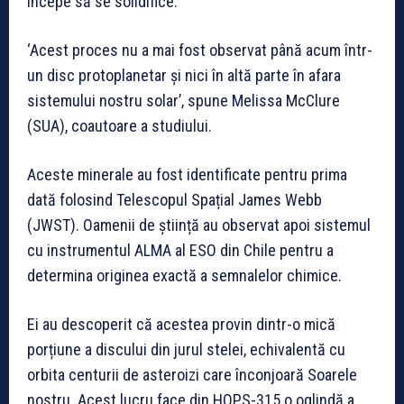
începe să se solidifice.
‘Acest proces nu a mai fost observat până acum într-
un disc protoplanetar și nici în altă parte în afara
sistemului nostru solar’, spune Melissa McClure
(SUA), coautoare a studiului.
Aceste minerale au fost identificate pentru prima
dată folosind Telescopul Spațial James Webb
(JWST). Oamenii de știință au observat apoi sistemul
cu instrumentul ALMA al ESO din Chile pentru a
determina originea exactă a semnalelor chimice.
Ei au descoperit că acestea provin dintr-o mică
porțiune a discului din jurul stelei, echivalentă cu
orbita centurii de asteroizi care înconjoară Soarele
nostru. Acest lucru face din HOPS-315 o oglindă a