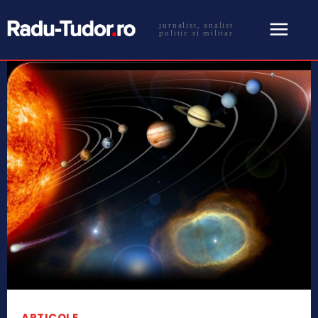
jurnalist, analist
politic si militar
ARTICOLE