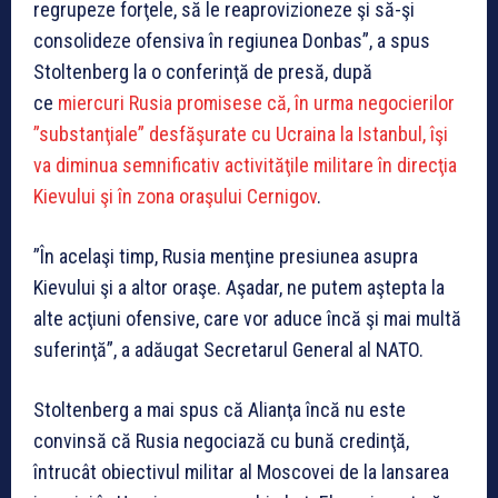
regrupeze forţele, să le reaprovizioneze şi să-şi
consolideze ofensiva în regiunea Donbas”, a spus
Stoltenberg la o conferinţă de presă, după
ce
miercuri Rusia promisese că, în urma negocierilor
”substanţiale” desfăşurate cu Ucraina la Istanbul, îşi
va diminua semnificativ activităţile militare în direcţia
Kievului şi în zona oraşului Cernigov
.
”În acelaşi timp, Rusia menţine presiunea asupra
Kievului şi a altor oraşe. Aşadar, ne putem aştepta la
alte acţiuni ofensive, care vor aduce încă şi mai multă
suferinţă”, a adăugat Secretarul General al NATO.
Stoltenberg a mai spus că Alianţa încă nu este
convinsă că Rusia negociază cu bună credinţă,
întrucât obiectivul militar al Moscovei de la lansarea