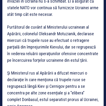
invaziei în Ucraina nu s-a schimbat. El a asigurat că
statele NATO vor continua să furnizeze Ucrainei arme
atât timp cât este necesar.
Purtătorul de cuvânt al Ministerului ucrainean al
Apărării, colonelul Oleksandr Motuzianik, declarase
miercuri că trupele ruse au efectuat o retragere
parţială din împrejurimile Kievului, dar se regrupează
în vederea reluării operaţiunilor ofensive concentrate
pe încercuirea forţelor ucrainene din estul ţării.
Şi Ministerul rus al Apărării a difuzat miercuri o
declaraţie în care menţiona că trupele ruse se
regrupează lângă Kiev şi Cernigov pentru a se
concentra pe alte zone esenţiale şi a ”elibera”
complet Donbasul, estul separatist prorus al Ucrainei,