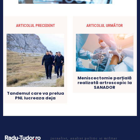
ARTICOLUL PRECEDENT
ARTICOLUL URMĂTOR
Meniscectomie parțială
realizată artroscopic la
SANADOR
Tandemul care va prelua
PNL lucreaza deja
jurnalist, analist politic si militar