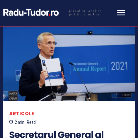
jurnalist, analist
politic si militar
ARTICOLE
2
min.
Read
Secretarul General al