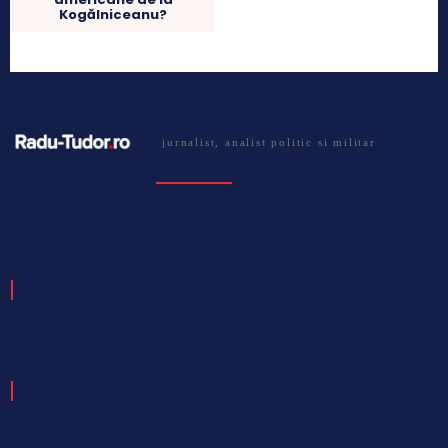
Kogălniceanu?
jurnalist, analist politic si militar