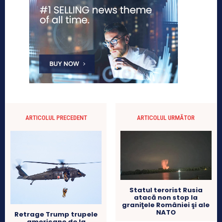
ARTICOLUL PRECEDENT
ARTICOLUL URMĂTOR
Statul terorist Rusia
atacă non stop la
graniţele României şi ale
NATO
Retrage Trump trupele
americane de la