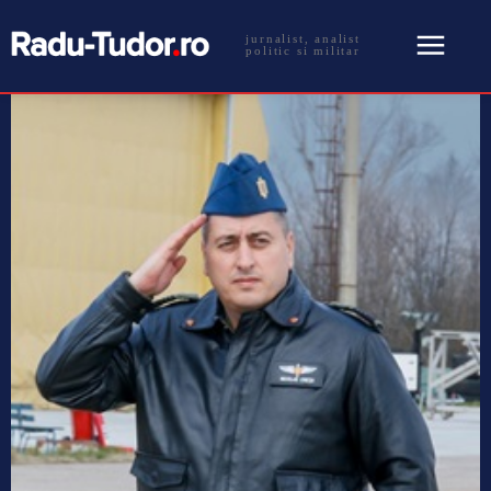
jurnalist, analist
politic si militar