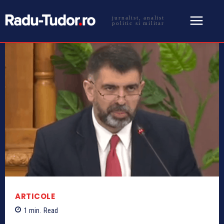
jurnalist, analist
politic si militar
ARTICOLE
1
min.
Read