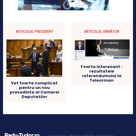
ARTICOLUL PRECEDENT
ARTICOLUL URMĂTOR
Foarte interesant :
rezultatele
referendumului la
Teleorman
Vot foarte complicat
pentru un nou
presedinte al Camerei
Deputatilor
jurnalist, analist politic si militar