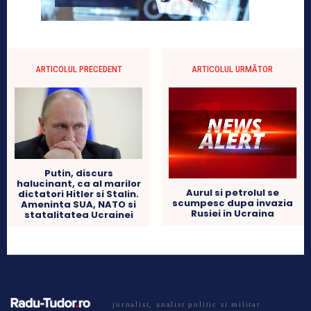
ARTICOLUL PRECEDENT
ARTICOLUL URMĂTOR
Putin, discurs
halucinant, ca al marilor
Aurul si petrolul se
dictatori Hitler si Stalin.
scumpesc dupa invazia
Ameninta SUA, NATO si
Rusiei in Ucraina
statalitatea Ucrainei
jurnalist, analist politic si militar