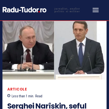
jurnalist, analist
politic si militar
ARTICOLE
Less than 1
min.
Read
Serghei Narîșkin, seful