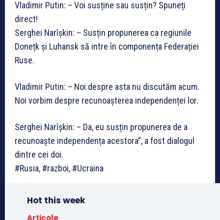
Vladimir Putin: – Voi susține sau susțin? Spuneți
direct!
Serghei Narîșkin: – Susțin propunerea ca regiunile
Donețk și Luhansk să intre în componența Federației
Ruse.
Vladimir Putin: – Noi despre asta nu discutăm acum.
Noi vorbim despre recunoașterea independenței lor.
Serghei Narîșkin: – Da, eu susțin propunerea de a
recunoaște independența acestora”, a fost dialogul
dintre cei doi.
#Rusia, #razboi, #Ucraina
Hot this week
Articole