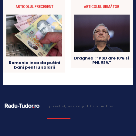
ARTICOLUL PRECEDENT
ARTICOLUL URMĂTOR
Dragnea : “PSD are 10% si
PNL 51%”
Romania inca da putini
bani pentru salarii
jurnalist, analist politic si militar