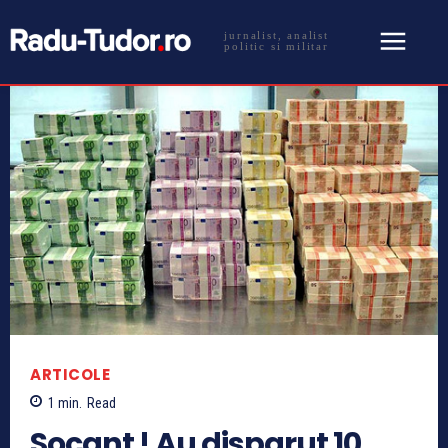
jurnalist, analist
politic si militar
ARTICOLE
1
min.
Read
Socant ! Au disparut 10