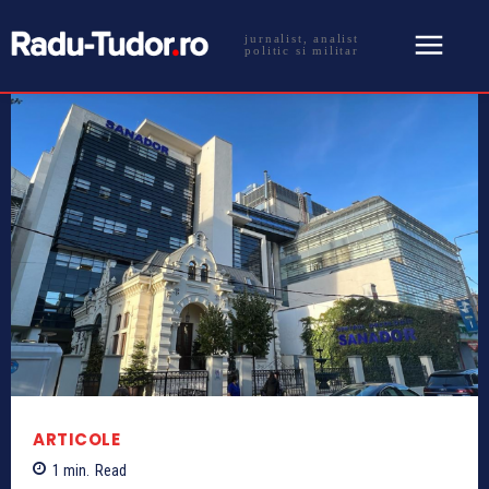
jurnalist, analist
politic si militar
ARTICOLE
1
min.
Read