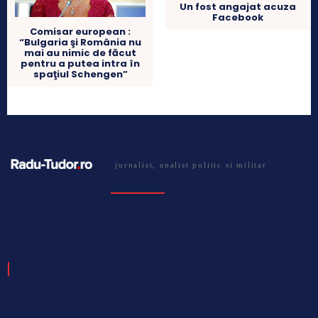
Un fost angajat acuza
Facebook
Comisar european :
“Bulgaria şi România nu
mai au nimic de făcut
pentru a putea intra în
spaţiul Schengen”
jurnalist, analist politic si militar