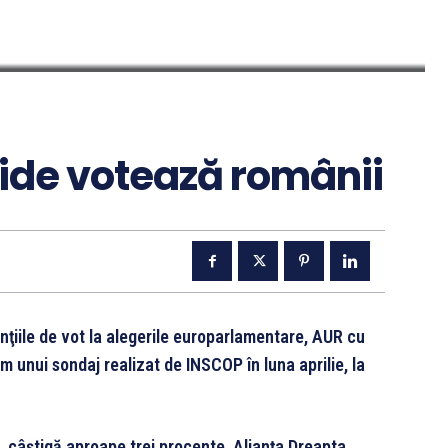
tide votează românii
nţiile de vot la alegerile europarlamentare, AUR cu
m unui sondaj realizat de INSCOP în luna aprilie, la
câştigă aproape trei procente, Alianţa Dreapta