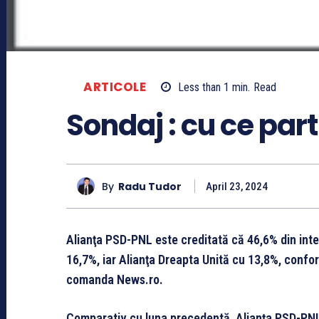
ARTICOLE
Less than 1
min.
Read
Sondaj : cu ce par
By
Radu Tudor
April 23, 2024
Alianţa PSD-PNL este creditată că 46,6% din inte
16,7%, iar Alianţa Dreapta Unită cu 13,8%, confor
comanda News.ro.
Comparativ cu luna precedentă, Alianţa PSD-PNL 