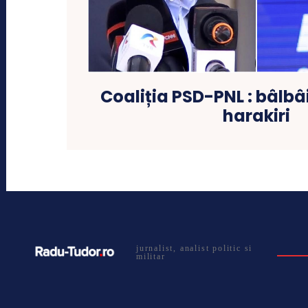
Coaliția PSD-PNL : bâlbâi
harakiri
jurnalist, analist politic si
militar