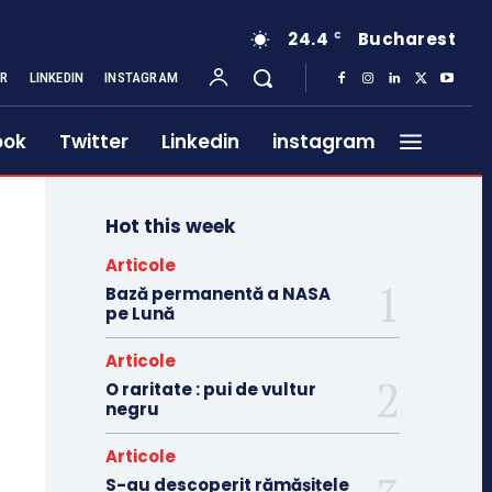
24.4
Bucharest
C
ER
LINKEDIN
INSTAGRAM
ook
Twitter
Linkedin
instagram
Hot this week
Articole
Bază permanentă a NASA
pe Lună
Articole
O raritate : pui de vultur
negru
Articole
S-au descoperit rămășițele