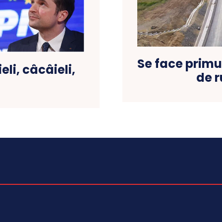
Se face primu
eli, câcâieli,
de 