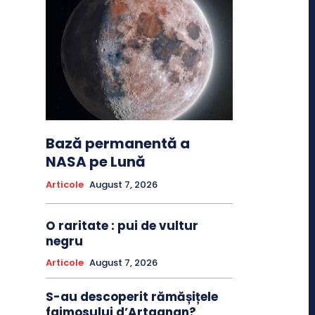
Bază permanentă a
NASA pe Lună
Articole
August 7, 2026
O raritate : pui de vultur
negru
Articole
August 7, 2026
S-au descoperit rămășițele
faimosului d’Artagnan?