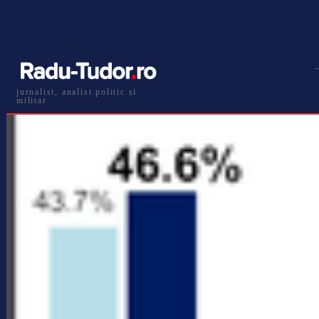
jurnalist, analist politic și
militar