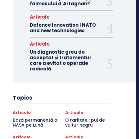
faimosului d’Artagnan?
Articole
Defence Innovation | NATO
and new technologies
Articole
Un diagnostic greu de
acceptat și tratamentul
care a evitat o operație
radicală
Topics
Articole
Articole
Bază permanentă a
O raritate : pui de
NASA pe Lună
vultur negru
Articole
Articole