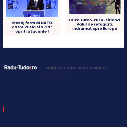
Criza turco-ruso-siriana.
Mesaj ferm al NATO
Valul de refugiati,
catre Rusia si Siria :
indrumat spre Europa
opriti atacurile !
jurnalist, analist politic si militar