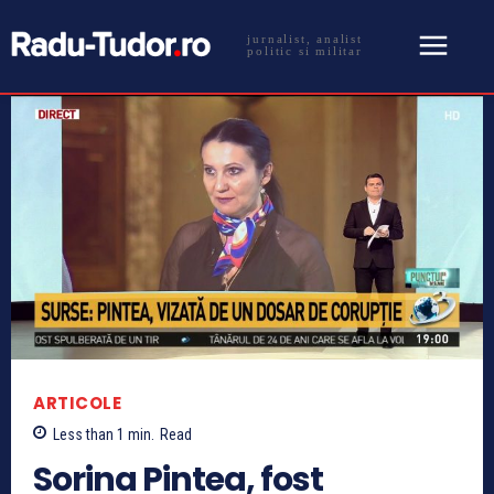
jurnalist, analist
politic si militar
ARTICOLE
Less than 1
min.
Read
Sorina Pintea, fost