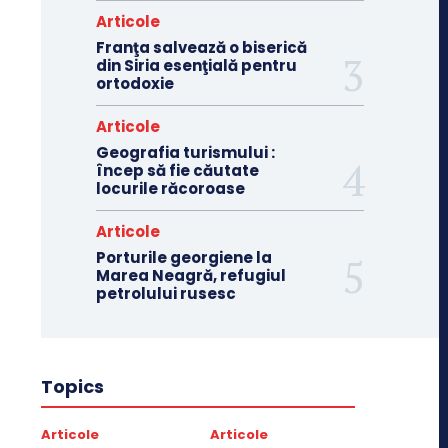
Articole
Franţa salvează o biserică
din Siria esenţială pentru
ortodoxie
Articole
Geografia turismului :
încep să fie căutate
locurile răcoroase
Articole
Porturile georgiene la
Marea Neagră, refugiul
petrolului rusesc
Topics
Articole
Articole