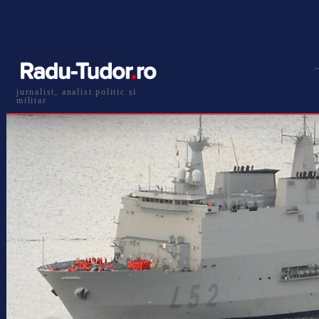
jurnalist, analist politic și
militar