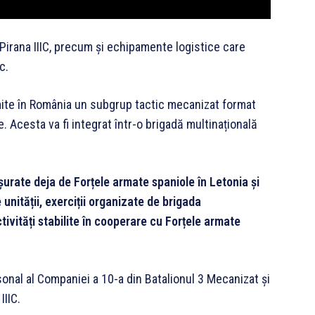
Pirana IIIC, precum și echipamente logistice care
c.
imite în România un subgrup tactic mecanizat format
. Acesta va fi integrat într-o brigadă multinațională
fășurate deja de Forțele armate spaniole în Letonia și
 unității, exerciții organizate de brigada
ivități stabilite în cooperare cu Forțele armate
rsonal al Companiei a 10-a din Batalionul 3 Mecanizat și
IIIC.