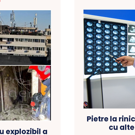
T
Pietre la rini
cu alt
 explozibil a