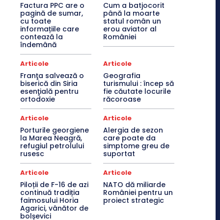
Factura PPC are o
Cum a batjocorit
pagină de sumar,
până la moarte
cu toate
statul român un
informațiile care
erou aviator al
contează la
României
îndemână
Articole
Articole
Franţa salvează o
Geografia
biserică din Siria
turismului : încep să
esenţială pentru
fie căutate locurile
ortodoxie
răcoroase
Articole
Articole
Porturile georgiene
Alergia de sezon
la Marea Neagră,
care poate da
refugiul petrolului
simptome greu de
rusesc
suportat
Articole
Articole
Piloții de F-16 de azi
NATO dă miliarde
continuă tradiția
României pentru un
faimosului Horia
proiect strategic
Agarici, vânător de
bolșevici