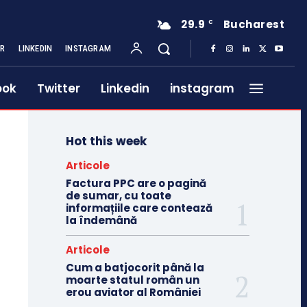
29.9
Bucharest
C
ER
LINKEDIN
INSTAGRAM
ook
Twitter
Linkedin
instagram
Hot this week
Articole
Factura PPC are o pagină
de sumar, cu toate
informațiile care contează
la îndemână
Articole
Cum a batjocorit până la
moarte statul român un
erou aviator al României