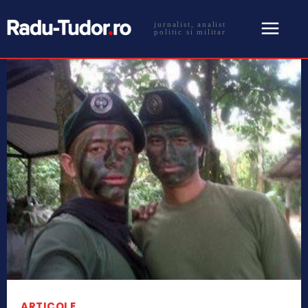
jurnalist, analist
politic si militar
ARTICOLE