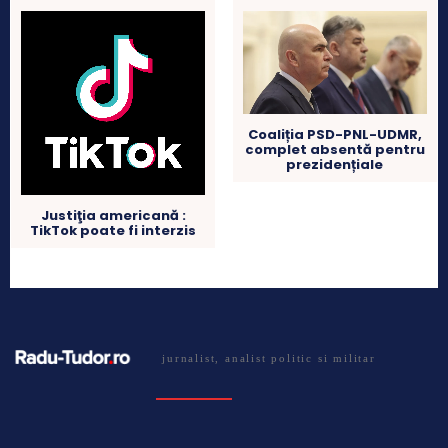
Coaliția PSD-PNL-UDMR,
complet absentă pentru
prezidențiale
Justiţia americană :
TikTok poate fi interzis
jurnalist, analist politic si militar