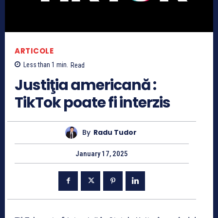
ARTICOLE
Less than 1
min.
Read
Justiţia americană :
TikTok poate fi interzis
By
Radu Tudor
January 17, 2025