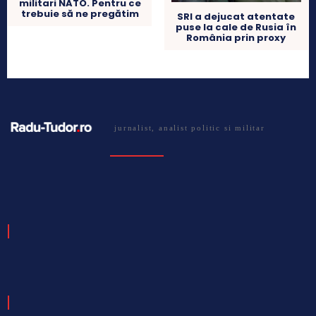
militari NATO. Pentru ce
trebuie să ne pregătim
SRI a dejucat atentate
puse la cale de Rusia în
România prin proxy
jurnalist, analist politic si militar