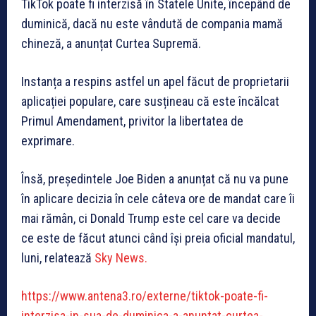
TikTok poate fi interzisă în Statele Unite, începând de
duminică, dacă nu este vândută de compania mamă
chineză, a anunțat Curtea Supremă.
Instanța a respins astfel un apel făcut de proprietarii
aplicației populare, care susțineau că este încălcat
Primul Amendament, privitor la libertatea de
exprimare.
Însă, președintele Joe Biden a anunțat că nu va pune
în aplicare decizia în cele câteva ore de mandat care îi
mai rămân, ci Donald Trump este cel care va decide
ce este de făcut atunci când își preia oficial mandatul,
luni, relatează
Sky News.
https://www.antena3.ro/externe/tiktok-poate-fi-
interzisa-in-sua-de-duminica-a-anuntat-curtea-