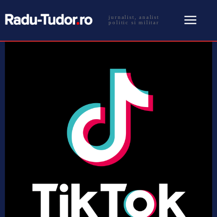
jurnalist, analist
politic si militar