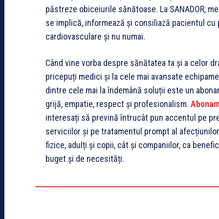
păstreze obiceiurile sănătoase. La SANADOR, medi
se implică, informează și consiliază pacientul cu p
cardiovasculare și nu numai.
Când vine vorba despre sănătatea ta și a celor drag
pricepuți medici și la cele mai avansate echipame
dintre cele mai la îndemână soluții este un abonam
grijă, empatie, respect și profesionalism.
Abonam
interesați să prevină întrucât pun accentul pe prev
serviciilor și pe tratamentul prompt al afecțiuni
fizice, adulți și copii, cât și companiilor, ca benefi
buget și de necesități.