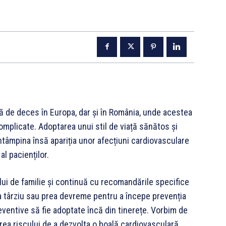
ă de deces în Europa, dar și în România, unde acestea
omplicate. Adoptarea unui stil de viață sănătos și
tâmpina însă apariția unor afecțiuni cardiovasculare
l pacienților.
ui de familie și continuă cu recomandările specifice
a târziu sau prea devreme pentru a începe prevenția
eventive să fie adoptate încă din tinerețe. Vorbim de
ea riscului de a dezvolta o boală cardiovasculară