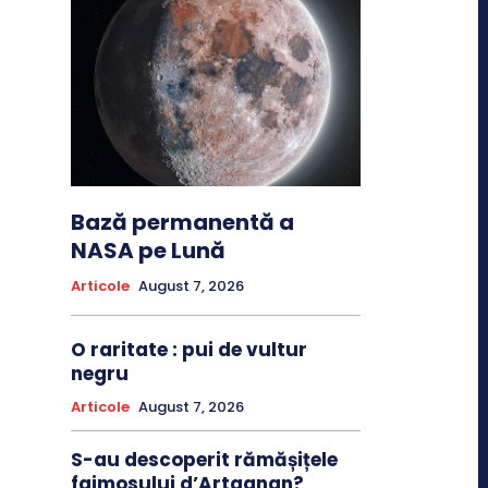
Bază permanentă a
NASA pe Lună
Articole
August 7, 2026
O raritate : pui de vultur
negru
Articole
August 7, 2026
S-au descoperit rămășițele
faimosului d’Artagnan?