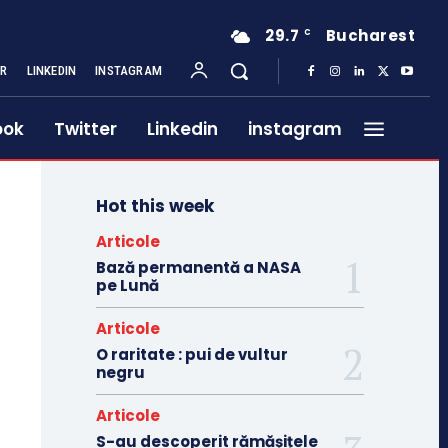
29.7
Bucharest
C
ER
LINKEDIN
INSTAGRAM
ook
Twitter
Linkedin
instagram
Hot this week
Articole
Bază permanentă a NASA
pe Lună
Articole
O raritate : pui de vultur
negru
Articole
S-au descoperit rămășițele