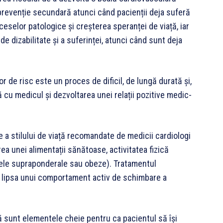
 prevenție secundară atunci când pacienții deja suferă
eselor patologice și creșterea speranței de viață, iar
e dizabilitate și a suferinței, atunci când sunt deja
r de risc este un proces de dificil, de lungă durată și,
 cu medicul și dezvoltarea unei relații pozitive medic-
a stilului de viață recomandate de medicii cardiologi
ea unei alimentații sănătoase, activitatea fizică
nele supraponderale sau obeze). Tratamentul
 lipsa unui comportament activ de schimbare a
ă sunt elementele cheie pentru ca pacientul să își