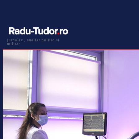
jurnalist, analist politic și
militar