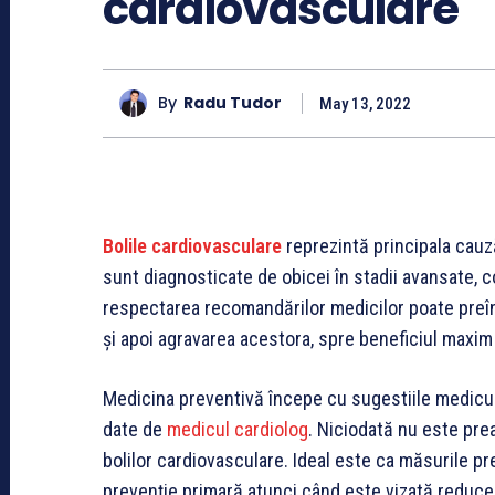
cardiovasculare
By
Radu Tudor
May 13, 2022
Bolile cardiovasculare
reprezintă principala cauz
sunt diagnosticate de obicei în stadii avansate, c
respectarea recomandărilor medicilor poate preîn
și apoi agravarea acestora, spre beneficiul maxim a
Medicina preventivă începe cu sugestiile medicul
date de
medicul cardiolog
. Niciodată nu este pre
bolilor cardiovasculare. Ideal este ca măsurile pr
prevenție primară atunci când este vizată reducer