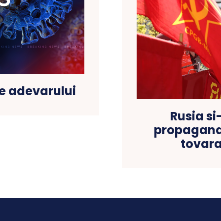
le adevarului
Rusia si
propaganda
tovara