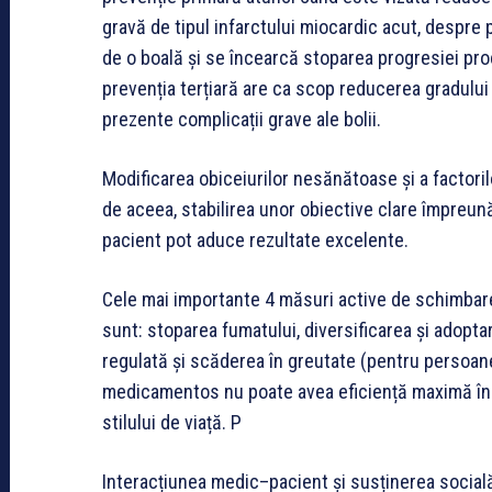
gravă de tipul infarctului miocardic acut, despre
de o boală și se încearcă stoparea progresiei proc
prevenția terțiară are ca scop reducerea gradului d
prezente complicații grave ale bolii.
Modificarea obiceiurilor nesănătoase și a factorilo
de aceea, stabilirea unor obiective clare împreună
pacient pot aduce rezultate excelente.
Cele mai importante 4 măsuri active de schimbare 
sunt: stoparea fumatului, diversificarea și adoptar
regulată și scăderea în greutate (pentru persoa
medicamentos nu poate avea eficiență maximă în
stilului de viață. P
Interacțiunea medic–pacient și susținerea social