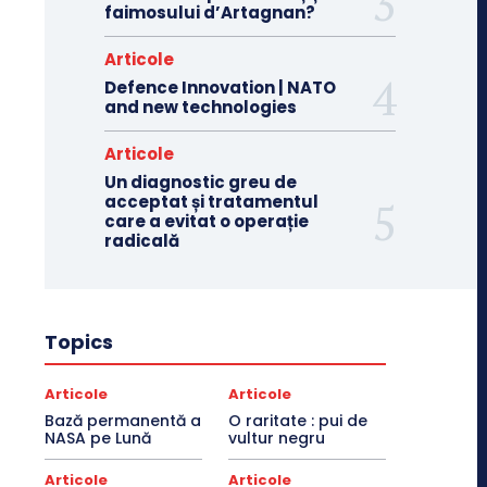
faimosului d’Artagnan?
Articole
Defence Innovation | NATO
and new technologies
Articole
Un diagnostic greu de
acceptat și tratamentul
care a evitat o operație
radicală
Topics
Articole
Articole
Bază permanentă a
O raritate : pui de
NASA pe Lună
vultur negru
Articole
Articole