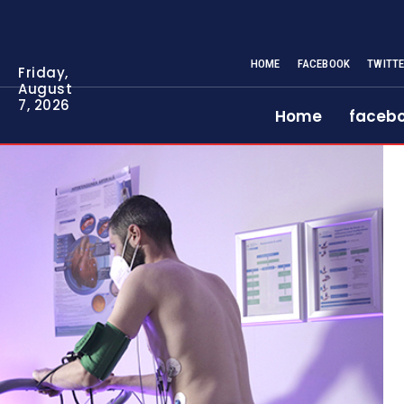
HOME
FACEBOOK
TWITT
Friday,
August
7, 2026
Home
faceb