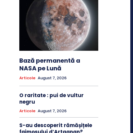
Bază permanentă a
NASA pe Lună
Articole
August 7, 2026
O raritate : pui de vultur
negru
Articole
August 7, 2026
S-au descoperit rămășițele
faimosului d’Artagnan?