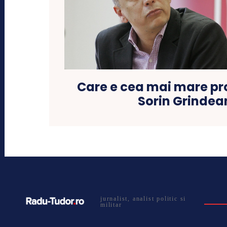
Care e cea mai mare pr
Sorin Grindea
jurnalist, analist politic si
militar