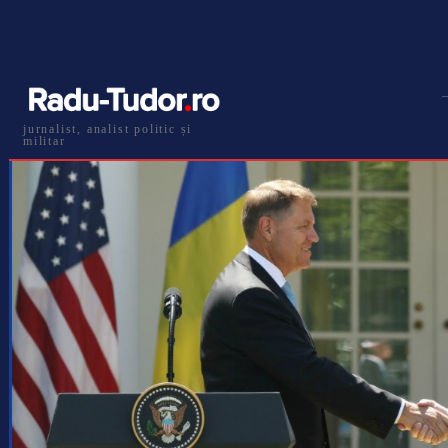
jurnalist, analist politic și
militar