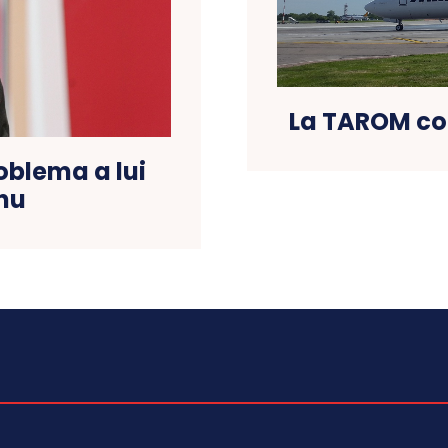
La TAROM con
oblema a lui
nu