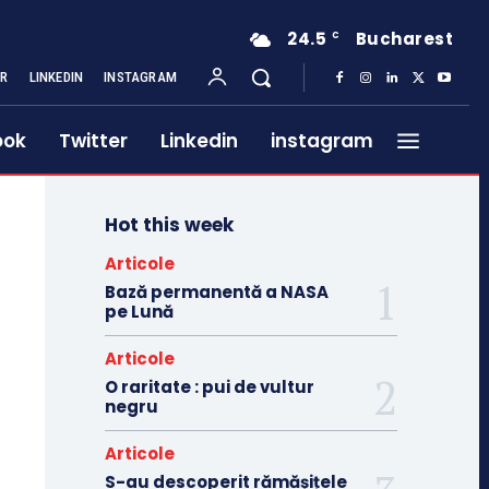
24.5
Bucharest
C
ER
LINKEDIN
INSTAGRAM
ook
Twitter
Linkedin
instagram
Hot this week
Articole
Bază permanentă a NASA
pe Lună
Articole
O raritate : pui de vultur
negru
Articole
S-au descoperit rămășițele