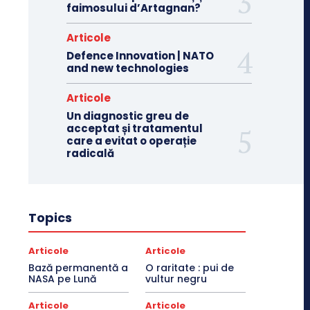
faimosului d’Artagnan?
Articole
Defence Innovation | NATO
and new technologies
Articole
Un diagnostic greu de
acceptat și tratamentul
care a evitat o operație
radicală
Topics
Articole
Articole
Bază permanentă a
O raritate : pui de
NASA pe Lună
vultur negru
Articole
Articole