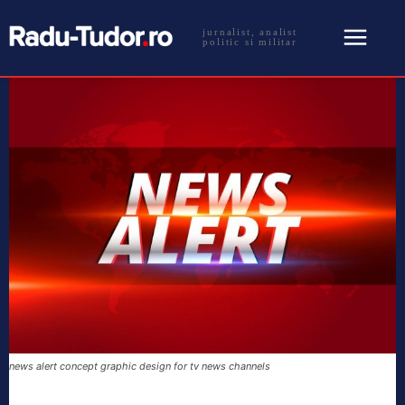
jurnalist, analist
politic si militar
news alert concept graphic design for tv news channels