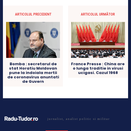
ARTICOLUL PRECEDENT
ARTICOLUL URMĂTOR
Bomba : secretarul de
France Presse : China are
stat Horatiu Moldovan
o lunga traditie in virusi
pune la indoiala mortii
ucigasi. Cazul 1968
de coronavirus anuntati
de Guvern
jurnalist, analist politic si militar