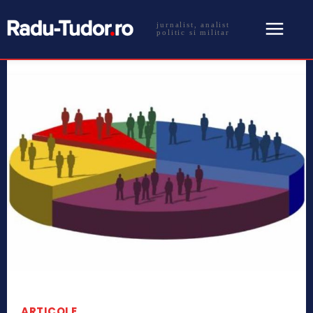
jurnalist, analist
politic si militar
ARTICOLE