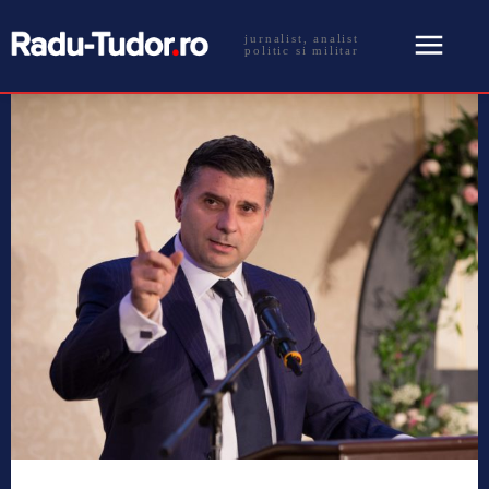
jurnalist, analist
politic si militar