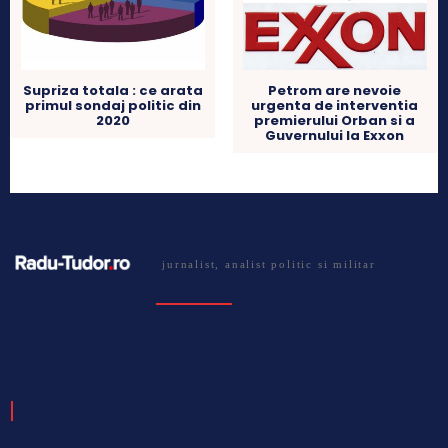
Supriza totala : ce arata
Petrom are nevoie
primul sondaj politic din
urgenta de interventia
2020
premierului Orban si a
Guvernului la Exxon
jurnalist, analist politic si militar