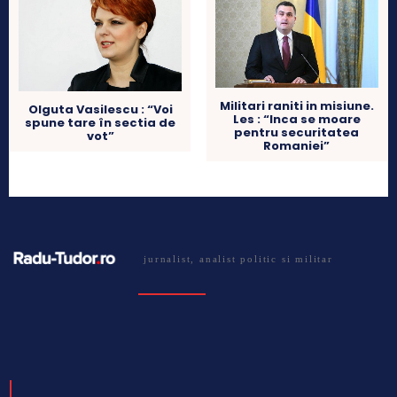
Militari raniti in misiune.
Olguta Vasilescu : “Voi
Les : “Inca se moare
spune tare în sectia de
pentru securitatea
vot”
Romaniei”
jurnalist, analist politic si militar