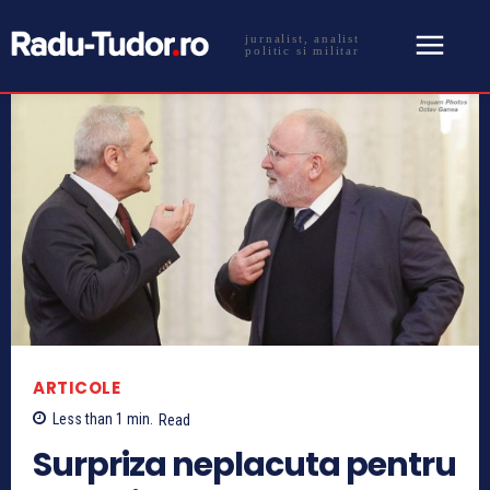
jurnalist, analist
politic si militar
ARTICOLE
Less than 1
min.
Read
Surpriza neplacuta pentru