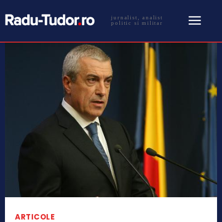
jurnalist, analist
politic si militar
ARTICOLE