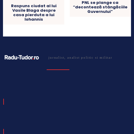
PNL se plange ca
Raspuns ciudat al lui
“decontează stângăciile
Vasile Blaga despre
Guvernului”
casa pierduta a lui
Iohannis
jurnalist, analist politic si militar