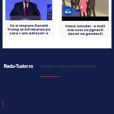
Ce a raspuns Donald
Cazul Juncker : e mult
Trump la intrebarea pe
mai usor sa jignesti
care i-am adresat-o
decat sa gandesti
jurnalist, analist politic si militar