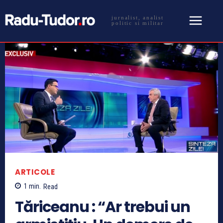
jurnalist, analist
politic si militar
ARTICOLE
1
min.
Read
Tăriceanu : “Ar trebui un