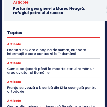
Articole
Porturile georgiene la Marea Neagră,
refugiul petrolului rusesc
Topics
Articole
Factura PPC are o pagină de sumar, cu toate
informațiile care contează la îndemână
Articole
Cum a batjocorit până la moarte statul român un
erou aviator al României
Articole
Franţa salvează o biserică din Siria esenţială pentru
ortodoxie
Articole
Geografia turismului : încep să fie căutate locurile