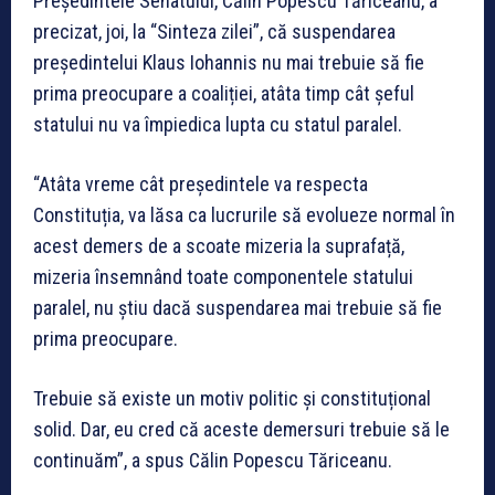
Președintele Senatului, Călin Popescu Tăriceanu, a
precizat, joi, la “Sinteza zilei”, că suspendarea
președintelui Klaus Iohannis nu mai trebuie să fie
prima preocupare a coaliției, atâta timp cât șeful
statului nu va împiedica lupta cu statul paralel.
“Atâta vreme cât președintele va respecta
Constituția, va lăsa ca lucrurile să evolueze normal în
acest demers de a scoate mizeria la suprafață,
mizeria însemnând toate componentele statului
paralel, nu știu dacă suspendarea mai trebuie să fie
prima preocupare.
Trebuie să existe un motiv politic și constituțional
solid. Dar, eu cred că aceste demersuri trebuie să le
continuăm”, a spus Călin Popescu Tăriceanu.