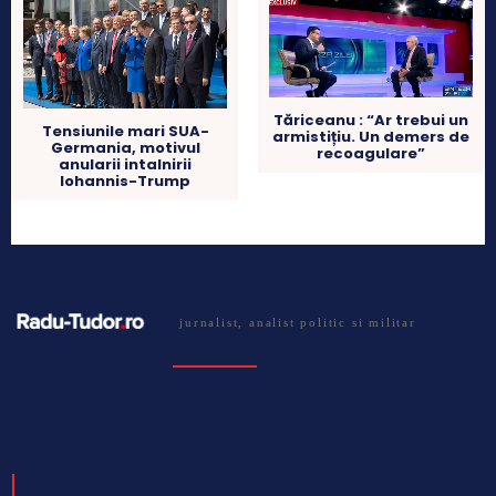
Tăriceanu : “Ar trebui un
Tensiunile mari SUA-
armistițiu. Un demers de
Germania, motivul
recoagulare”
anularii intalnirii
Iohannis-Trump
jurnalist, analist politic si militar