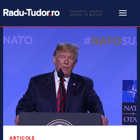
jurnalist, analist
politic si militar
ARTICOLE