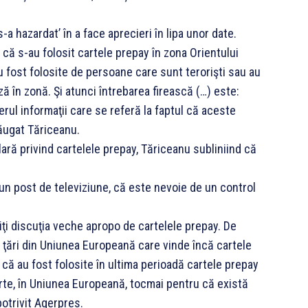
-a hazardat’ în a face aprecieri în lipa unor date.
ă s-au folosit cartele prepay în zona Orientului
u fost folosite de persoane care sunt terorişti sau au
ă în zonă. Şi atunci întrebarea firească (…) este:
rul informaţii care se referă la faptul că aceste
dăugat Tăriceanu.
lară privind cartelele prepay, Tăriceanu subliniind că
un post de televiziune, că este nevoie de un control
tiţi discuţia veche apropo de cartelele prepay. De
 ţări din Uniunea Europeană care vinde încă cartele
r că au fost folosite în ultima perioadă cartele prepay
arte, în Uniunea Europeană, tocmai pentru că există
 potrivit Agerpres.