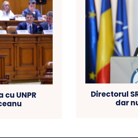
Directorul S
a cu UNPR
dar n
iceanu