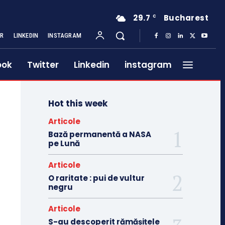
29.7
Bucharest
C
ER
LINKEDIN
INSTAGRAM
ook
Twitter
Linkedin
instagram
Hot this week
Articole
Bază permanentă a NASA
pe Lună
Articole
O raritate : pui de vultur
negru
Articole
S-au descoperit rămășițele