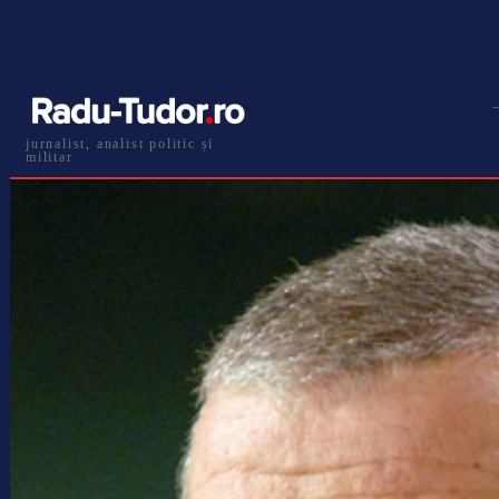
jurnalist, analist politic și
militar