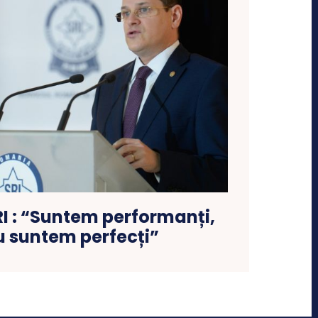
RI : “Suntem performanți,
u suntem perfecți”