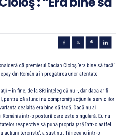
ioloş : “Era bine să
sideră că premierul Dacian Cioloş ‘era bine să tacă’
repay din România în pregătirea unor atentate
i – în fine, de la SRI înţeleg că nu -, dar dacă ar fi
el, pentru că atunci nu compromiţi acţiunile serviciilor
varianta cealaltă era bine să tacă. Dacă nu ai
pui România într-o postură care este singulară. Eu nu
 statelor respective să pună propria ţară într-o astfel
 acţiuni teroriste’, a susţinut Tăriceanu într-o