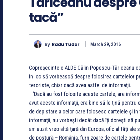
Tăriceanu despre C
tacă”
By
Radu Tudor
March 29, 2016
Copreşedintele ALDE Călin Popescu-Tăriceanu con
în loc să vorbească despre folosirea cartelelor p
teroriste, chiar dacă avea astfel de informaţii.
‘Dacă au fost folosite aceste cartele, are informaţi
avut aceste informaţii, era bine să le ţină pentru 
de depistare a celor care folosesc cartelele şi în 
informaţii, nu vorbeşti decât dacă îţi doreşti să 
am auzit vreo altă ţară din Europa, oficialităţi ale
de postură – România, furnizoare de cartele pentru