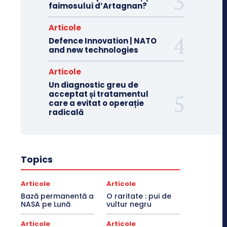
faimosului d’Artagnan?
Articole
Defence Innovation | NATO
and new technologies
Articole
Un diagnostic greu de
acceptat și tratamentul
care a evitat o operație
radicală
Topics
Articole
Articole
Bază permanentă a
O raritate : pui de
NASA pe Lună
vultur negru
Articole
Articole