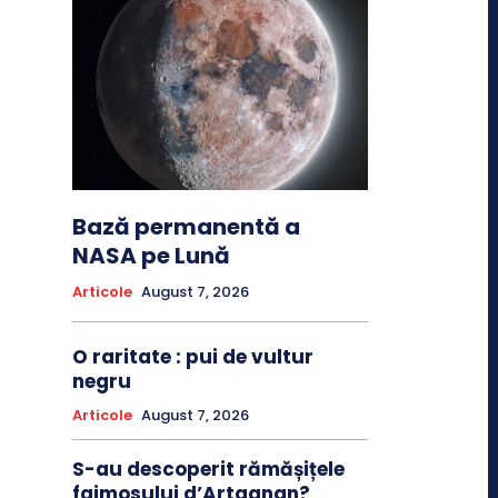
Bază permanentă a
NASA pe Lună
Articole
August 7, 2026
O raritate : pui de vultur
negru
Articole
August 7, 2026
S-au descoperit rămășițele
faimosului d’Artagnan?