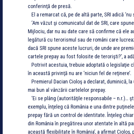
conferinţă de presă.
El a remarcat că, pe de altă parte, SRI adică ‘nu s
‘Am văzut şi comunicatul dat de SRI, care spune c
Mijlociu, dar nu au date care să confirme că ele a
legătură cu terorismul sau de români care lucreaz
dacă SRI spune aceste lucruri, de unde are premie
cartele prepay au fost folosite de terorişti?’, a a
Potrivit acestuia, trebuie adoptată o legislaţie c
în această privinţă nu are ‘niciun fel de reţinere’.
Premierul Dacian Cioloş a declarat, duminică, la 
mai bun al vânzării cartelelor prepay.
‘Ei se plâng (autorităţile responsabile – n.r.)… ş
exemplu, înţeleg că România e una dintre puţinele
prepay fără un control de identitate. Înţeleg chia
din România în pregătirea unor atentate în altă p
această flexibilitate în România’, a afirmat Cioloş,