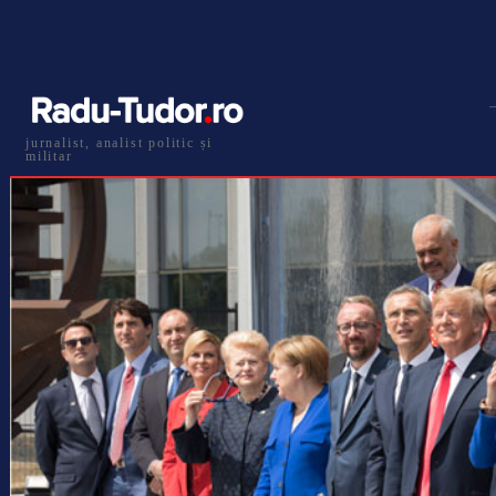
jurnalist, analist politic și
militar