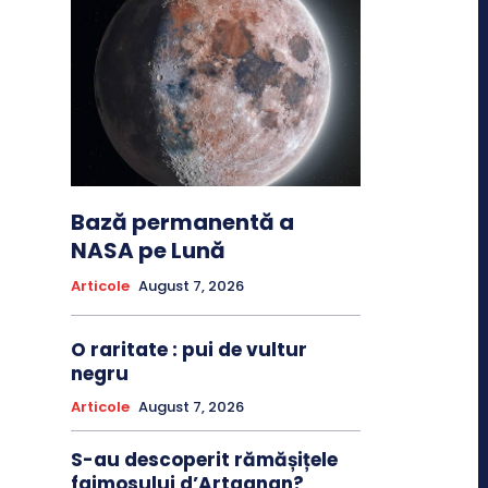
Bază permanentă a
NASA pe Lună
Articole
August 7, 2026
O raritate : pui de vultur
negru
Articole
August 7, 2026
S-au descoperit rămășițele
faimosului d’Artagnan?