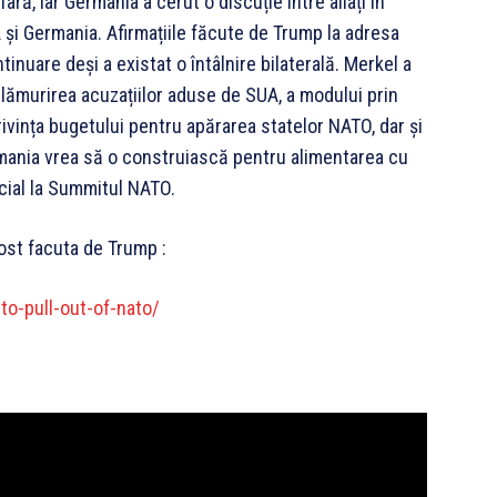
fară, iar Germania a cerut o discuție între aliați în
A și Germania. Afirmațiile făcute de Trump la adresa
tinuare deși a existat o întâlnire bilaterală. Merkel a
u lămurirea acuzațiilor aduse de SUA, a modului prin
ivința bugetului pentru apărarea statelor NATO, dar și
mania vrea să o construiască pentru alimentarea cu
ecial la Summitul NATO.
fost facuta de Trump :
to-pull-out-of-nato/