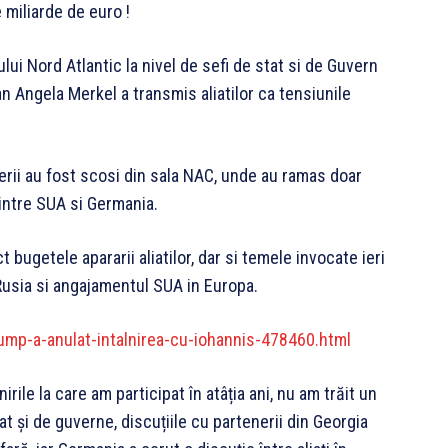
 miliarde de euro !
ului Nord Atlantic la nivel de sefi de stat si de Guvern
n Angela Merkel a transmis aliatilor ca tensiunile
erii au fost scosi din sala NAC, unde au ramas doar
dintre SUA si Germania.
 bugetele apararii aliatilor, dar si temele invocate ieri
Rusia si angajamentul SUA in Europa.
mp-a-anulat-intalnirea-cu-iohannis-478460.html
rile la care am participat în atâția ani, nu am trăit un
t și de guverne, discuțiile cu partenerii din Georgia