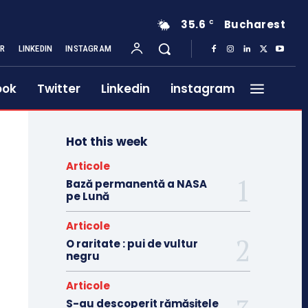
35.6
Bucharest
C
ER
LINKEDIN
INSTAGRAM
ook
Twitter
Linkedin
instagram
Hot this week
Articole
Bază permanentă a NASA
pe Lună
Articole
O raritate : pui de vultur
negru
Articole
S-au descoperit rămășițele