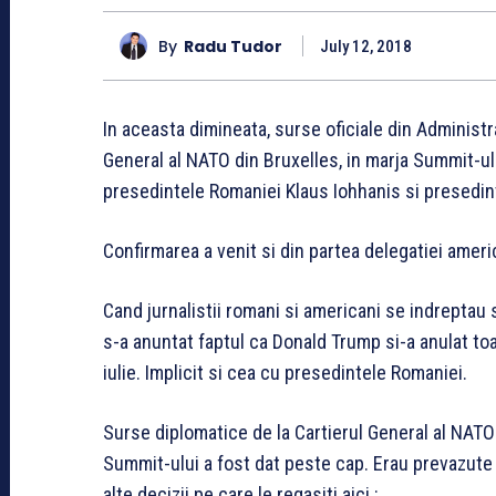
By
Radu Tudor
July 12, 2018
In aceasta dimineata, surse oficiale din Administr
General al NATO din Bruxelles, in marja Summit-ului
presedintele Romaniei Klaus Iohhanis si presedi
Confirmarea a venit si din partea delegatiei ameri
Cand jurnalistii romani si americani se indreptau 
s-a anuntat faptul ca Donald Trump si-a anulat toa
iulie. Implicit si cea cu presedintele Romaniei.
Surse diplomatice de la Cartierul General al NATO
Summit-ului a fost dat peste cap. Erau prevazute i
alte decizii pe care le regasiti aici :