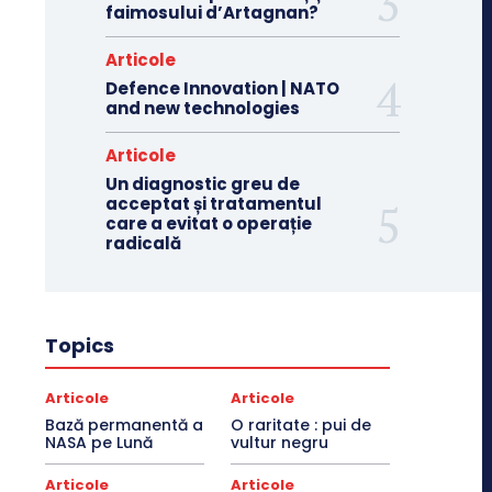
faimosului d’Artagnan?
Articole
Defence Innovation | NATO
and new technologies
Articole
Un diagnostic greu de
acceptat și tratamentul
care a evitat o operație
radicală
Topics
Articole
Articole
Bază permanentă a
O raritate : pui de
NASA pe Lună
vultur negru
Articole
Articole