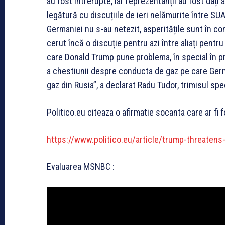
au fost întrerupte, iar reprezentanții au fost dați a
legătură cu discuțiile de ieri nelămurite între SU
Germaniei nu s-au netezit, asperitățile sunt în con
cerut încă o discuție pentru azi între aliați pentr
care Donald Trump pune problema, în special în pr
a chestiunii despre conducta de gaz pe care Ger
gaz din Rusia”, a declarat Radu Tudor, trimisul sp
Politico.eu citeaza o afirmatie socanta care ar fi 
https://www.politico.eu/article/trump-threatens-
Evaluarea MSNBC :