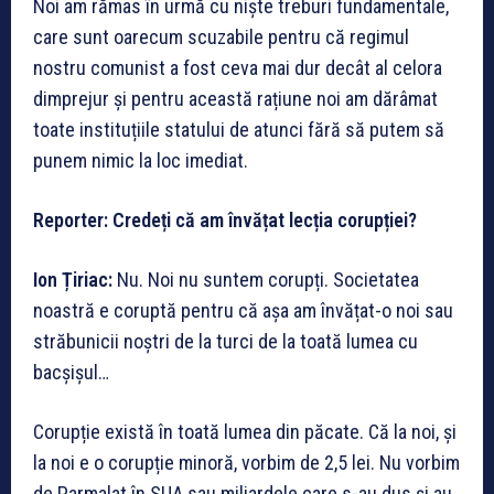
Noi am rămas în urmă cu niște treburi fundamentale,
care sunt oarecum scuzabile pentru că regimul
nostru comunist a fost ceva mai dur decât al celora
dimprejur și pentru această rațiune noi am dărâmat
toate instituțiile statului de atunci fără să putem să
punem nimic la loc imediat.
Reporter: Credeți că am învățat lecția corupției?
Ion Țiriac:
Nu. Noi nu suntem corupți. Societatea
noastră e coruptă pentru că așa am învățat-o noi sau
străbunicii noștri de la turci de la toată lumea cu
bacșișul…
Corupție există în toată lumea din păcate. Că la noi, și
la noi e o corupție minoră, vorbim de 2,5 lei. Nu vorbim
de Parmalat în SUA sau miliardele care s-au dus și au