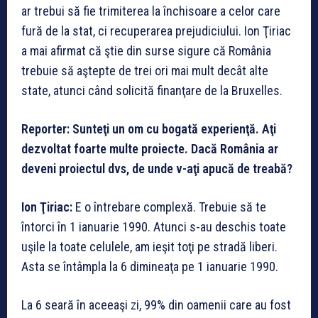
ar trebui să fie trimiterea la închisoare a celor care
fură de la stat, ci recuperarea prejudiciului. Ion Ţiriac
a mai afirmat că ştie din surse sigure că România
trebuie să aştepte de trei ori mai mult decât alte
state, atunci când solicită finanţare de la Bruxelles.
Reporter:
Sunteţi un om cu bogată experienţă. Aţi
dezvoltat foarte multe proiecte. Dacă România ar
deveni proiectul dvs, de unde v-aţi apucă de treabă?
Ion Ţiriac:
E o întrebare complexă. Trebuie să te
întorci în 1 ianuarie 1990. Atunci s-au deschis toate
uşile la toate celulele, am ieşit toţi pe stradă liberi.
Asta se întâmpla la 6 dimineaţa pe 1 ianuarie 1990.
La 6 seară în aceeaşi zi, 99% din oamenii care au fost