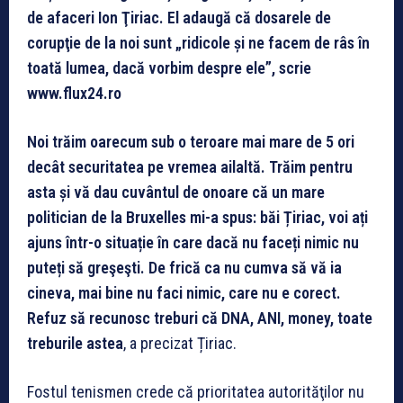
de afaceri Ion Ţiriac. El adaugă că dosarele de
corupţie de la noi sunt „ridicole şi ne facem de râs în
toată lumea, dacă vorbim despre ele”, scrie
www.flux24.ro
Noi trăim oarecum sub o teroare mai mare de 5 ori
decât securitatea pe vremea ailaltă. Trăim pentru
asta și vă dau cuvântul de onoare că un mare
politician de la Bruxelles mi-a spus: băi Țiriac, voi ați
ajuns într-o situație în care dacă nu faceți nimic nu
puteți să greşeşti. De frică ca nu cumva să vă ia
cineva, mai bine nu faci nimic, care nu e corect.
Refuz să recunosc treb
uri că DNA, ANI, money, toate
treburile astea
, a precizat Țiriac.
Fostul tenismen crede că prioritatea autorităţilor nu