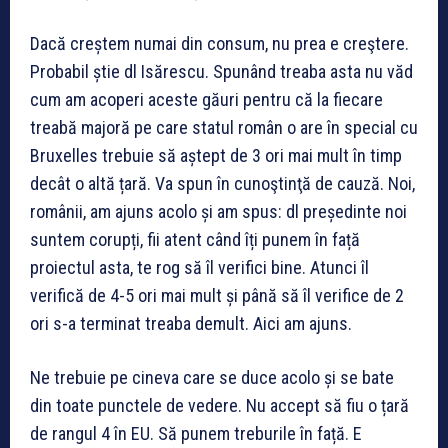
Dacă creștem numai din consum, nu prea e creştere.
Probabil știe dl Isărescu. Spunând treaba asta nu văd
cum am acoperi aceste găuri pentru că la fiecare
treabă majoră pe care statul român o are în special cu
Bruxelles trebuie să aștept de 3 ori mai mult în timp
decât o altă țară. Va spun în cunoştinţă de cauză. Noi,
românii, am ajuns acolo și am spus: dl președinte noi
suntem corupți, fii atent când îți punem în față
proiectul asta, te rog să îl verifici bine. Atunci îl
verifică de 4-5 ori mai mult și până să îl verifice de 2
ori s-a terminat treaba demult. Aici am ajuns.
Ne trebuie pe cineva care se duce acolo și se bate
din toate punctele de vedere. Nu accept să fiu o țară
de rangul 4 în EU. Să punem treburile în față. E