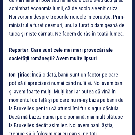
schimbat economia lumii, că de acolo a venit criza.
Noi vorbim despre treburile ridicole în corupție. Prim-
ministrul a furat geamuri, unul a furat o damigeană de
țuică și niște cârnați. Ne facem de râs în toată lumea.
Reporter: Care sunt cele mai mari provocări ale
societății românești? Avem multe lipsuri
Ion Ţiriac:
Încă o dată, banii sunt un factor pe care
pot să îl aprecizezi numai când nu îi ai. Noi avem bani
și avem foarte mulți. Mulți bani ar putea să vină în
momentul de față și pe care nu m-aș baza pe banii de
la Bruxelles pentru că atunci îmi fur singur căciula.
Dacă mă bazez numai pe o pomană, mai mult plătesc
la Bruxelles decât asimilez. Noi avem banii ăștia,
trebuie să îi folosim mai cu cap și pe toți.