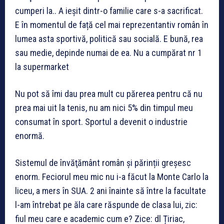
cumperi la.. A ieșit dintr-o familie care s-a sacrificat.
E în momentul de față cel mai reprezentantiv român în
lumea asta sportivă, politică sau socială. E bună, rea
sau medie, depinde numai de ea. Nu a cumpărat nr 1
la supermarket
Nu pot să îmi dau prea mult cu părerea pentru că nu
prea mai uit la tenis, nu am nici 5% din timpul meu
consumat în sport. Sportul a devenit o industrie
enormă.
Sistemul de învăţământ român și părinții greșesc
enorm. Feciorul meu mic nu i-a făcut la Monte Carlo la
liceu, a mers în SUA. 2 ani înainte să între la facultate
l-am întrebat pe ăla care răspunde de clasa lui, zic:
fiul meu care e academic cum e? Zice: dl Țiriac,