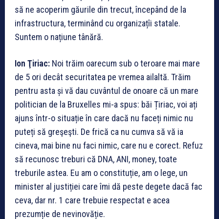
să ne acoperim găurile din trecut, începând de la
infrastructura, terminând cu organizațîi statale.
Suntem o națiune tânără.
Ion Ţiriac:
Noi trăim oarecum sub o teroare mai mare
de 5 ori decât securitatea pe vremea ailaltă. Trăim
pentru asta și vă dau cuvântul de onoare că un mare
politician de la Bruxelles mi-a spus: băi Țiriac, voi ați
ajuns într-o situație în care dacă nu faceți nimic nu
puteți să greşeşti. De frică ca nu cumva să vă ia
cineva, mai bine nu faci nimic, care nu e corect. Refuz
să recunosc treburi că DNA, ANI, money, toate
treburile astea. Eu am o constituție, am o lege, un
minister al justiției care îmi dă peste degete dacă fac
ceva, dar nr. 1 care trebuie respectat e acea
prezumție de nevinovăție.