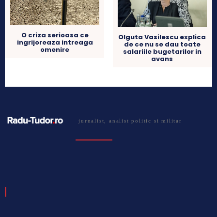
O criza serioasa ce
Olguta Vasilescu explica
ingrijoreaza intreaga
de ce nu se dau toate
omenire
salariile bugetarilor in
avans
jurnalist, analist politic si militar