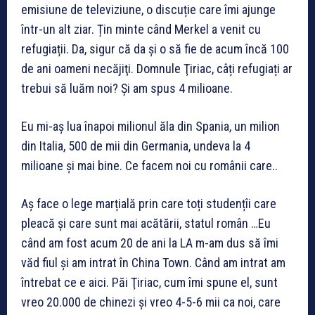
emisiune de televiziune, o discuție care îmi ajunge
într-un alt ziar. Țin minte când Merkel a venit cu
refugiații. Da, sigur că da și o să fie de acum încă 100
de ani oameni necăjiţi. Domnule Ţiriac, câți refugiați ar
trebui să luăm noi? Și am spus 4 milioane.
Eu mi-aș lua înapoi milionul ăla din Spania, un milion
din Italia, 500 de mii din Germania, undeva la 4
milioane și mai bine. Ce facem noi cu românii care..
Aș face o lege marțială prin care toți studențîi care
pleacă și care sunt mai acătării, statul român …Eu
când am fost acum 20 de ani la LA m-am dus să îmi
văd fiul și am intrat în China Town. Când am intrat am
întrebat ce e aici. Păi Ţiriac, cum îmi spune el, sunt
vreo 20.000 de chinezi și vreo 4-5-6 mii ca noi, care