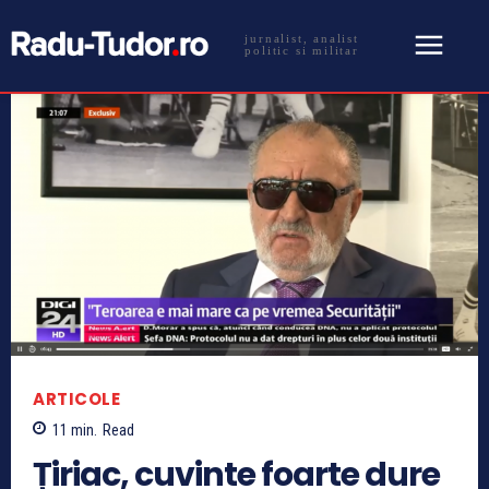
jurnalist, analist
politic si militar
ARTICOLE
11
min.
Read
Țiriac, cuvinte foarte dure