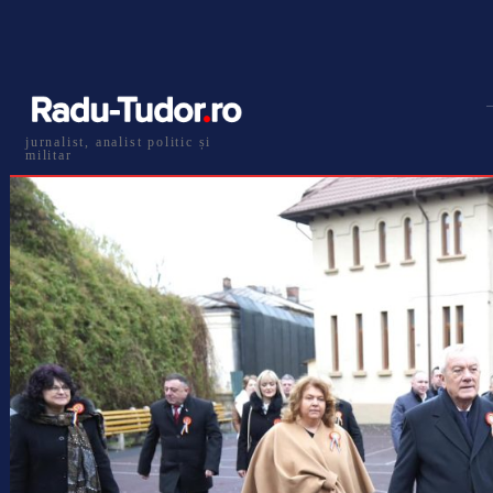
jurnalist, analist politic și
militar