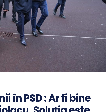
i în PSD : Ar fi bine
olacu. Soluţia este