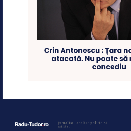
Crin Antonescu : Țara no
atacată. Nu poate să 
concediu
jurnalist, analist politic si
militar