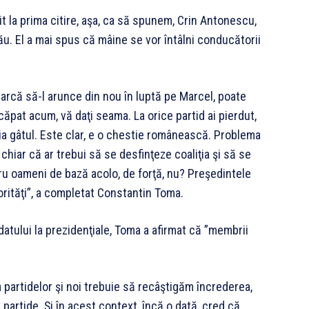
t la prima citire, aşa, ca să spunem, Crin Antonescu,
zău. El a mai spus că mâine se vor întâlni conducătorii
cearcă să-l arunce din nou în luptă pe Marcel, poate
căpat acum, vă daţi seama. La orice partid ai pierdut,
se ia gâtul. Este clar, e o chestie românească. Problema
chiar că ar trebui să se desfinţeze coaliţia şi să se
ru oameni de bază acolo, de forţă, nu? Preşedintele
norităţi”, a completat Constantin Toma.
datului la prezidenţiale, Toma a afirmat că ”membrii
a partidelor şi noi trebuie să recâştigăm încrederea,
partide. Şi în acest context, încă o dată, cred că