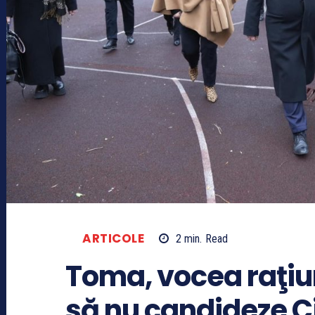
ARTICOLE
2
min.
Read
Toma, vocea raţiuni
să nu candideze Ci