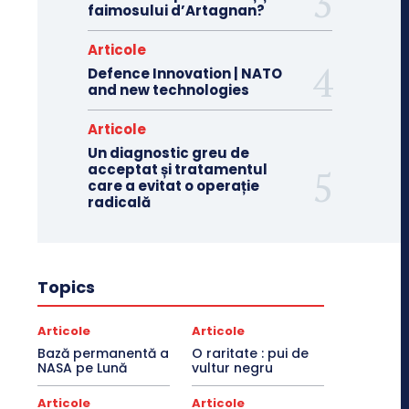
faimosului d’Artagnan?
Articole
Defence Innovation | NATO
and new technologies
Articole
Un diagnostic greu de
acceptat și tratamentul
care a evitat o operație
radicală
Topics
Articole
Articole
Bază permanentă a
O raritate : pui de
NASA pe Lună
vultur negru
Articole
Articole