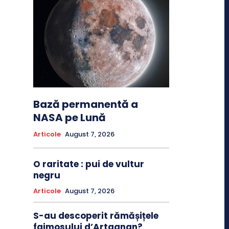
Bază permanentă a
NASA pe Lună
Articole
August 7, 2026
O raritate : pui de vultur
negru
Articole
August 7, 2026
S-au descoperit rămășițele
faimosului d’Artagnan?