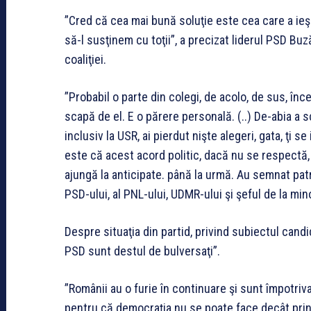
”Cred că cea mai bună soluţie este cea care a ieşi
să-l susţinem cu toţii”, a precizat liderul PSD Bu
coaliţiei.
”Probabil o parte din colegi, de acolo, de sus, în
scapă de el. E o părere personală. (..) De-abia a s
inclusiv la USR, ai pierdut nişte alegeri, gata, ţi 
este că acest acord politic, dacă nu se respectă, 
ajungă la anticipate. până la urmă. Au semnat pat
PSD-ului, al PNL-ului, UDMR-ului şi şeful de la mi
Despre situaţia din partid, privind subiectul candi
PSD sunt destul de bulversaţi”.
”Românii au o furie în continuare şi sunt împotriv
pentru că democraţia nu se poate face decât prin 