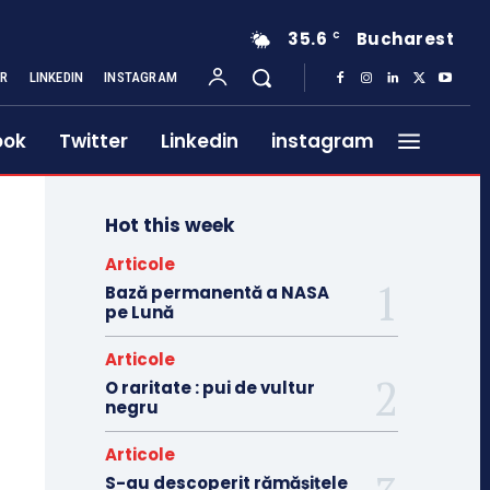
35.6
Bucharest
C
ER
LINKEDIN
INSTAGRAM
ook
Twitter
Linkedin
instagram
Hot this week
Articole
Bază permanentă a NASA
pe Lună
Articole
O raritate : pui de vultur
negru
Articole
S-au descoperit rămășițele