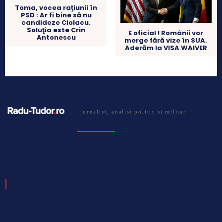
Toma, vocea raţiunii în
PSD : Ar fi bine să nu
candideze Ciolacu.
Soluţia este Crin
E oficial ! Românii vor
Antonescu
merge fără vize în SUA.
Aderăm la VISA WAIVER
jurnalist, analist politic si militar