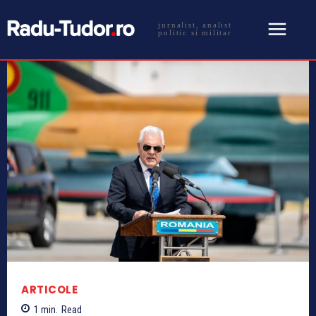
jurnalist, analist
politic si militar
ARTICOLE
1
min.
Read