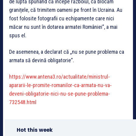
de luptă spunând că începe războiul, că blocăm
granițele, că trimitem oameni pe front în Ucraina. Au
fost folosite fotografii cu echipamente care nici
măcar nu sunt în dotarea armatei României”, a mai
spus el.
De asemenea, a declarat că „nu se pune problema ca
armata să devină obligatorie”.
https://www.antena3.ro/actualitate/ministrul-
apararii-le-promite-romanilor-ca-armata-nu-va-
deveni-obligatorie-nici-nu-se-pune-problema-
732548.html
Hot this week