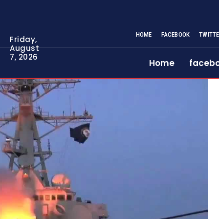
HOME
FACEBOOK
TWITT
Friday,
August
7, 2026
Home
faceb