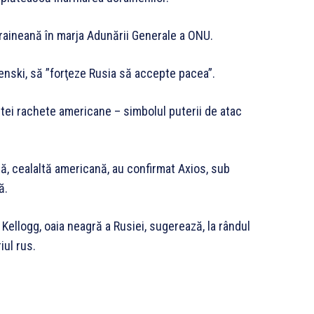
craineană în marja Adunării Generale a ONU.
elenski, să ”forţeze Rusia să accepte pacea”.
stei rachete americane – simbolul puterii de atac
ă, cealaltă americană, au confirmat Axios, sub
ă.
 Kellogg, oaia neagră a Rusiei, sugerează, la rândul
iul rus.