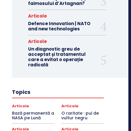
faimosului d’Artagnan?
Articole
Defence Innovation | NATO
and new technologies
Articole
Un diagnostic greu de
acceptat și tratamentul
care a evitat o operație
radicală
Topics
Articole
Articole
Bază permanentă a
O raritate : pui de
NASA pe Lună
vultur negru
Articole
Articole