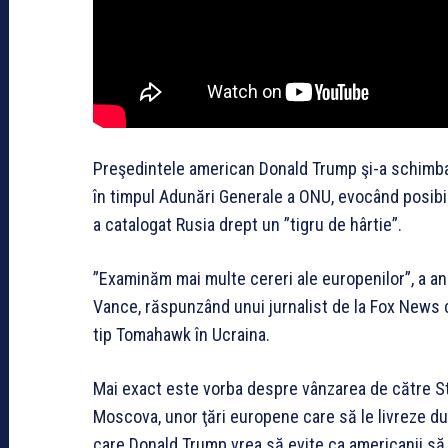
Preşedintele american Donald Trump şi-a schimbat
în timpul Adunări Generale a ONU, evocând posibili
a catalogat Rusia drept un ”tigru de hârtie”.
”Examinăm mai multe cereri ale europenilor”, a a
Vance, răspunzând unui jurnalist de la Fox News 
tip Tomahawk în Ucraina.
Mai exact este vorba despre vânzarea de către St
Moscova, unor ţări europene care să le livreze dup
care Donald Trump vrea să evite ca americanii să