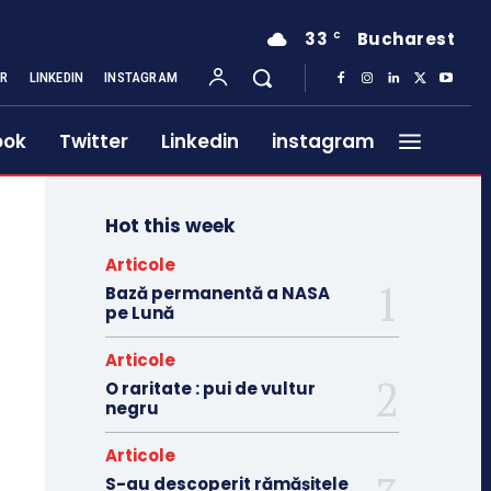
33
Bucharest
C
ER
LINKEDIN
INSTAGRAM
ook
Twitter
Linkedin
instagram
Hot this week
Articole
Bază permanentă a NASA
pe Lună
Articole
O raritate : pui de vultur
negru
Articole
S-au descoperit rămășițele