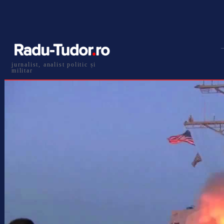
jurnalist, analist politic și
militar