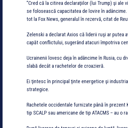
”Cred că la citirea declaraţiilor (lui Trump) şi al
se folosească capacitatea de lovire în adâncime. N
tot la Fox News, generalul în rezervă, citat de Reu
Zelenski a declarat Axios că liderii ruşi ar putea
capăt conflictului, sugerând atacuri împotriva cen
Ucrainenii lovesc deja în adâncime în Rusia, cu d
slabă decât a rachetelor de croazieră.
Ei ţintesc în principal ţinte energetice şi industri
strategice.
Rachetele occidentale furnizate până în prezent 
tip SCALP sau americane de tip ATACMS – au o raz