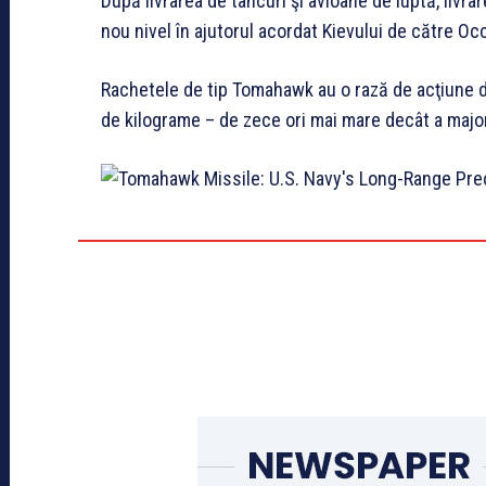
După livrarea de tancuri şi avioane de luptă, liv
nou nivel în ajutorul acordat Kievului de către Oc
Rachetele de tip Tomahawk au o rază de acţiune d
de kilograme – de zece ori mai mare decât a majori