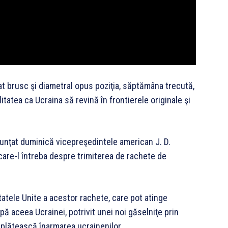
 brusc şi diametral opus poziţia, săptămâna trecută,
tatea ca Ucraina să revină în frontierele originale şi
nunţat duminică vicepreşedintele american J. D.
care-l întreba despre trimiterea de rachete de
atele Unite a acestor rachete, care pot atinge
ă aceea Ucrainei, potrivit unei noi găselniţe prin
 plătească înarmarea ucrainenilor.