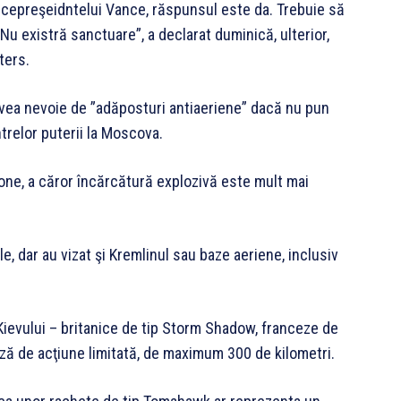
e vicepreşeidntelui Vance, răspunsul este da. Trebuie să
u existră sanctuare”, a declarat duminică, ulterior,
ters.
 avea nevoie de ”adăposturi antiaeriene” dacă nu pun
trelor puterii la Moscova.
rone, a căror încărcătură explozivă este mult mai
ale, dar au vizat şi Kremlinul sau baze aeriene, inclusiv
Kievului – britanice de tip Storm Shadow, franceze de
ă de acţiune limitată, de maximum 300 de kilometri.