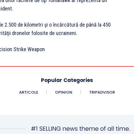
rarea unor rachete de tip Tomahawk ar reprezenta un
cident.
e 2.500 de kilometri şi o încărcătură de până la 450
tăţii dronelor folosite de ucraineni.
Popular Categories
ARTICOLE
OPINION
TRIPADVISOR