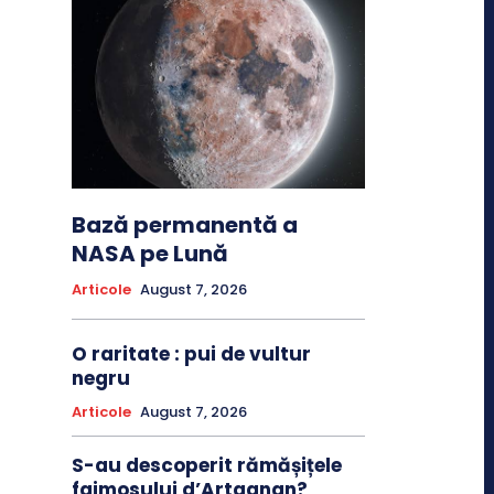
Bază permanentă a
NASA pe Lună
Articole
August 7, 2026
O raritate : pui de vultur
negru
Articole
August 7, 2026
S-au descoperit rămășițele
faimosului d’Artagnan?