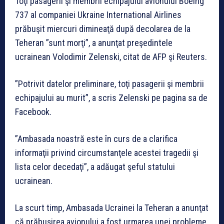
Toţi pasagerii şi membrii echipajului avionului Boeing
737 al companiei Ukraine International Airlines
prăbuşit miercuri dimineaţă după decolarea de la
Teheran ”sunt morţi”, a anunţat preşedintele
ucrainean Volodimir Zelenski, citat de AFP şi Reuters.
”Potrivit datelor preliminare, toţi pasagerii şi membrii
echipajului au murit”, a scris Zelenski pe pagina sa de
Facebook.
”Ambasada noastră este în curs de a clarifica
informaţii privind circumstanţele acestei tragedii şi
lista celor decedaţi”, a adăugat şeful statului
ucrainean.
La scurt timp, Ambasada Ucrainei la Teheran a anunţat
că prăbuşirea avionului a fost urmarea unei probleme