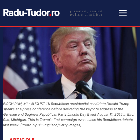
jurnalist, analist
politic si militar
BIRCH RUN, MI - AUGUST 11: Republican presidential candidate Donald Trump
speaks at a press conference before delivering the keynote address at the
Genesee and Saginaw Republican Party Lincoln Day Event August 11, 2015 in Birch
Run, Michigan. This is Trump's first campaign event since his Republican debate
last week. (Photo by Bill Pugliano/Getty Images)
ARTICOLE