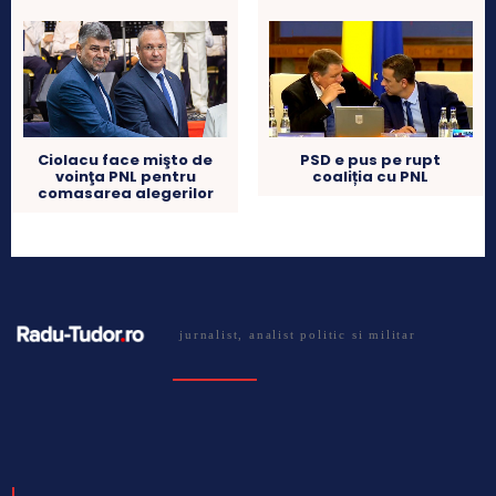
Ciolacu face mişto de
PSD e pus pe rupt
voinţa PNL pentru
coaliția cu PNL
comasarea alegerilor
jurnalist, analist politic si militar