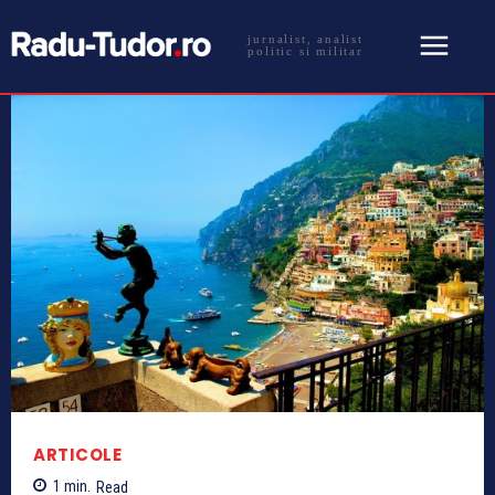
jurnalist, analist
politic si militar
ARTICOLE
1
min.
Read