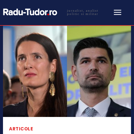
jurnalist, analist
politic si militar
ARTICOLE