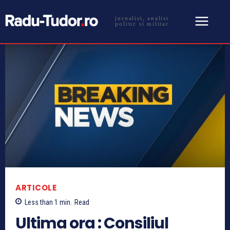
jurnalist, analist
politic si militar
ARTICOLE
Less than 1
min.
Read
Ultima ora : Consiliul