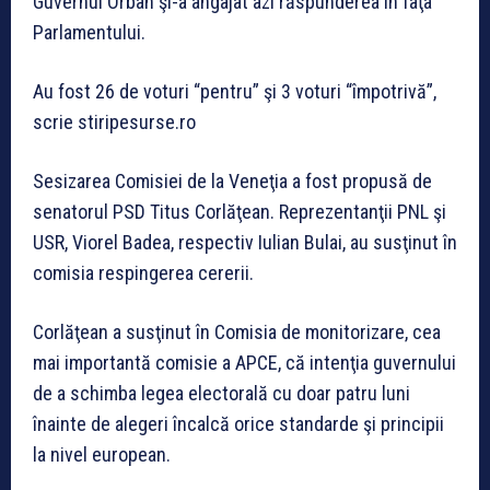
Guvernul Orban şi-a angajat azi răspunderea în faţa
Parlamentului.
Au fost 26 de voturi “pentru” şi 3 voturi “împotrivă”,
scrie stiripesurse.ro
Sesizarea Comisiei de la Veneţia a fost propusă de
senatorul PSD Titus Corlăţean. Reprezentanţii PNL şi
USR, Viorel Badea, respectiv Iulian Bulai, au susţinut în
comisia respingerea cererii.
Corlăţean a susţinut în Comisia de monitorizare, cea
mai importantă comisie a APCE, că intenţia guvernului
de a schimba legea electorală cu doar patru luni
înainte de alegeri încalcă orice standarde şi principii
la nivel european.