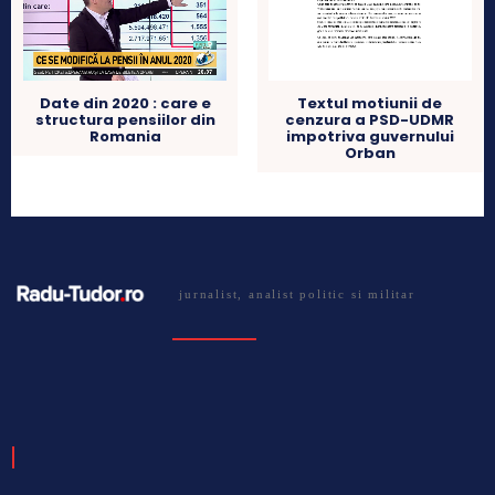
Date din 2020 : care e
Textul motiunii de
structura pensiilor din
cenzura a PSD-UDMR
Romania
impotriva guvernului
Orban
jurnalist, analist politic si militar