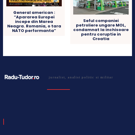
General american :
“Apararea Europei
Seful companiei
incepe din Marea
petroliere ungare MOL,
Neagra. Romania, o tara
condamnat la inchisoare
NATO performanta”
pentru coruptie in
Croatia
jurnalist, analist politic si militar