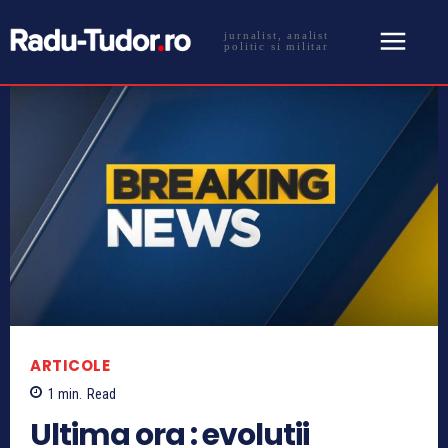
jurnalist, analist
politic si militar
ARTICOLE
1
min.
Read
Ultima ora : evolutii