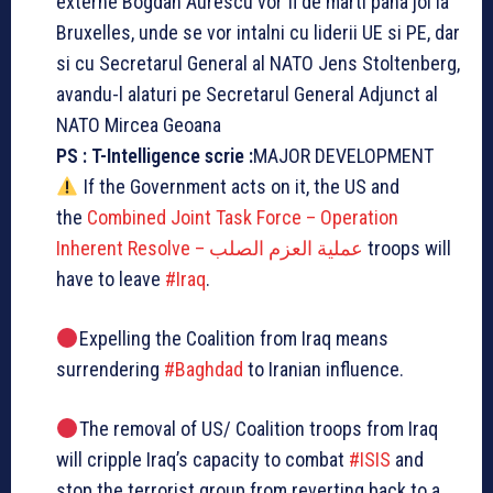
externe Bogdan Aurescu vor fi de marti pana joi la
Bruxelles, unde se vor intalni cu liderii UE si PE, dar
si cu Secretarul General al NATO Jens Stoltenberg,
avandu-l alaturi pe Secretarul General Adjunct al
NATO Mircea Geoana
PS : T-Intelligence scrie :
MAJOR DEVELOPMENT
If the Government acts on it, the US and
the
Combined Joint Task Force – Operation
Inherent Resolve – عملية العزم الصلب
troops will
have to leave
#
Iraq
.
Expelling the Coalition from Iraq means
surrendering
#
Baghdad
to Iranian influence.
The removal of US/ Coalition troops from Iraq
will cripple Iraq’s capacity to combat
#
ISIS
and
stop the terrorist group from reverting back to a