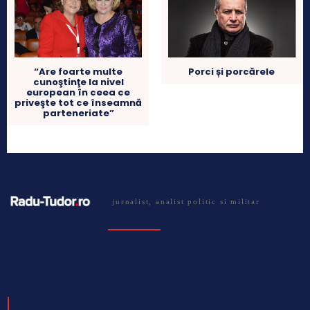
Porci și porcărele
“Are foarte multe
cunoştinţe la nivel
european în ceea ce
priveşte tot ce înseamnă
parteneriate”
jurnalist, analist politic si militar