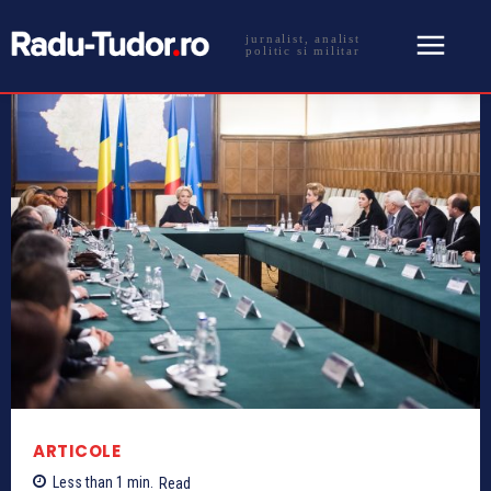
jurnalist, analist
politic si militar
ARTICOLE
Less than 1
min.
Read