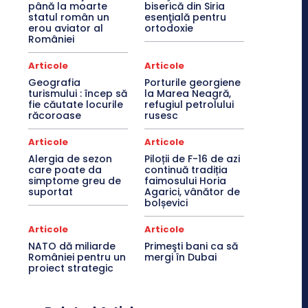
până la moarte
biserică din Siria
statul român un
esenţială pentru
erou aviator al
ortodoxie
României
Articole
Articole
Geografia
Porturile georgiene
turismului : încep să
la Marea Neagră,
fie căutate locurile
refugiul petrolului
răcoroase
rusesc
Articole
Articole
Alergia de sezon
Piloții de F-16 de azi
care poate da
continuă tradiția
simptome greu de
faimosului Horia
suportat
Agarici, vânător de
bolșevici
Articole
Articole
NATO dă miliarde
Primeşti bani ca să
României pentru un
mergi în Dubai
proiect strategic