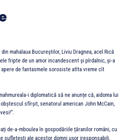
le
ă din mahalaua Bucureștilor, Liviu Dragnea, acel Rică
le fripte de un amor incandescent și pîrdalnic, și-a
-l apere de fantasmele sorosiste atîta vreme cît
 mahmureala-i diplomatică să ne anunțe că, aidoma lui
 obștescul sfîrșit, senatorul american John McCain,
vesi!”.
ați de-a-mboulea în gospodăriile țăranilor români, cu
le sufletești ale acestor domni ușor iresponsabili,