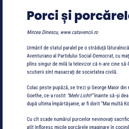
Porci și porcăre
Mircea Dinescu, www.catavencii.ro
Urmărit de statul paralel pe o străduță lăturalnic
Aventuriano al Partidului Social-Democrat, cu mațe
plîns singur de milă la televizor că n-are cine să
scutierii sînt masacrați de societatea civilă.
Colac peste pupăză, se trezi și George Maior din
Goethe, ce-a rostit
“Mehr Licht!”
înainte să-și dea
după ultima împărtășanie, ar fi dorit “Mai multă Kö
Cu cît scade numărul purceilor nevinovați sacrific
atît înfloresc micile porcărele imaginare în cocini