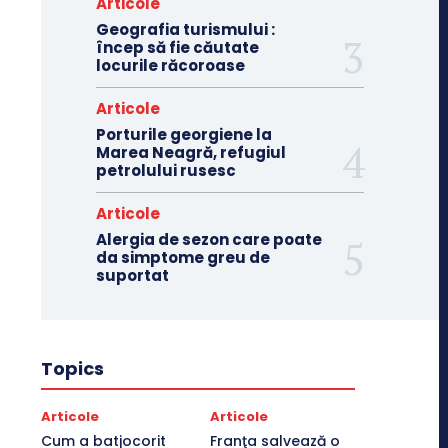
Articole
Geografia turismului :
încep să fie căutate
locurile răcoroase
Articole
Porturile georgiene la
Marea Neagră, refugiul
petrolului rusesc
Articole
Alergia de sezon care poate
da simptome greu de
suportat
Topics
Articole
Articole
Cum a batjocorit
Franţa salvează o