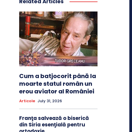
Related Articles
Cum a batjocorit până la
moarte statul român un
erou aviator al României
Articole
July 31, 2026
Franţa salvează o biserică
din Siria esenţială pentru
ortodoxie