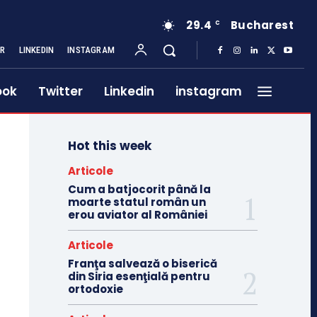
29.4
Bucharest
C
ER
LINKEDIN
INSTAGRAM
ook
Twitter
Linkedin
instagram
Hot this week
Articole
Cum a batjocorit până la
moarte statul român un
erou aviator al României
Articole
Franţa salvează o biserică
din Siria esenţială pentru
ortodoxie