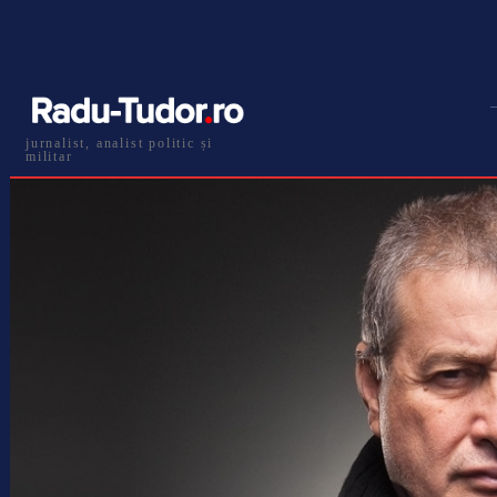
jurnalist, analist politic și
militar