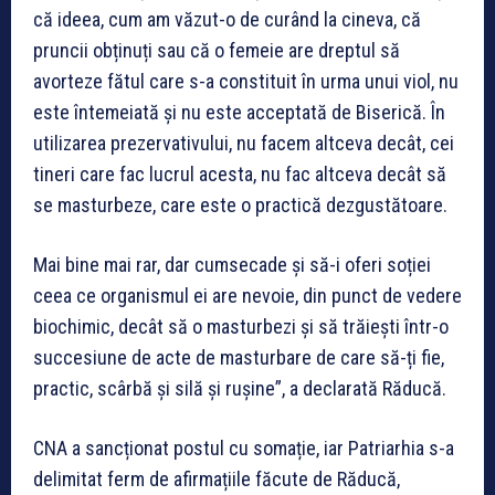
că ideea, cum am văzut-o de curând la cineva, că
pruncii obținuți sau că o femeie are dreptul să
avorteze fătul care s-a constituit în urma unui viol, nu
este întemeiată și nu este acceptată de Biserică. În
utilizarea prezervativului, nu facem altceva decât, cei
tineri care fac lucrul acesta, nu fac altceva decât să
se masturbeze, care este o practică dezgustătoare.
Mai bine mai rar, dar cumsecade și să-i oferi soției
ceea ce organismul ei are nevoie, din punct de vedere
biochimic, decât să o masturbezi și să trăiești într-o
succesiune de acte de masturbare de care să-ți fie,
practic, scârbă și silă și rușine”, a declarată Răducă.
CNA a sancționat postul cu somație, iar Patriarhia s-a
delimitat ferm de afirmațiile făcute de Răducă,