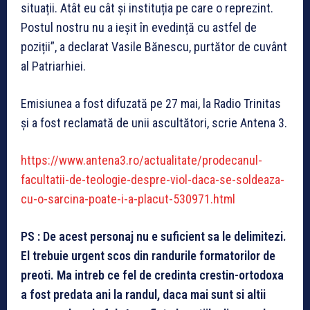
situații. Atât eu cât și instituția pe care o reprezint.
Postul nostru nu a ieșit în evedință cu astfel de
poziții”, a declarat Vasile Bănescu, purtător de cuvânt
al Patriarhiei.
Emisiunea a fost difuzată pe 27 mai, la Radio Trinitas
și a fost reclamată de unii ascultători, scrie Antena 3.
https://www.antena3.ro/actualitate/prodecanul-
facultatii-de-teologie-despre-viol-daca-se-soldeaza-
cu-o-sarcina-poate-i-a-placut-530971.html
PS : De acest personaj nu e suficient sa le delimitezi.
El trebuie urgent scos din randurile formatorilor de
preoti. Ma intreb ce fel de credinta crestin-ortodoxa
a fost predata ani la randul, daca mai sunt si altii