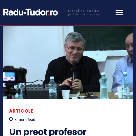
jurnalist, analist
politic si militar
ARTICOLE
3
min.
Read
Un preot profesor