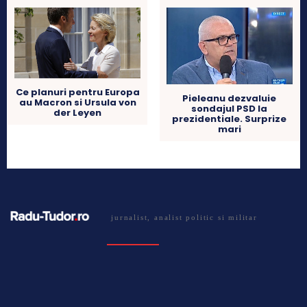
Ce planuri pentru Europa
Pieleanu dezvaluie
au Macron si Ursula von
sondajul PSD la
der Leyen
prezidentiale. Surprize
mari
jurnalist, analist politic si militar