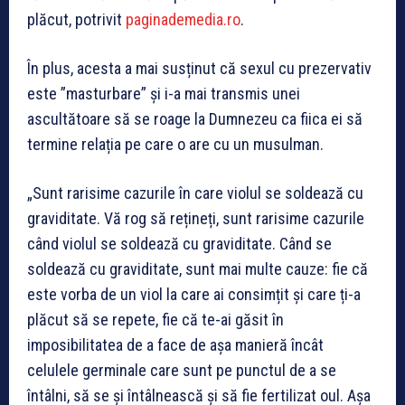
plăcut, potrivit
paginademedia.ro
.
În plus, acesta a mai susținut că sexul cu prezervativ
este ”masturbare” și i-a mai transmis unei
ascultătoare să se roage la Dumnezeu ca fiica ei să
termine relația pe care o are cu un musulman.
„Sunt rarisime cazurile în care violul se soldează cu
graviditate. Vă rog să rețineți, sunt rarisime cazurile
când violul se soldează cu graviditate. Când se
soldează cu graviditate, sunt mai multe cauze: fie că
este vorba de un viol la care ai consimțit și care ți-a
plăcut să se repete, fie că te-ai găsit în
imposibilitatea de a face de așa manieră încât
celulele germinale care sunt pe punctul de a se
întâlni, să se și întâlnească și să fie fertilizat oul. Așa