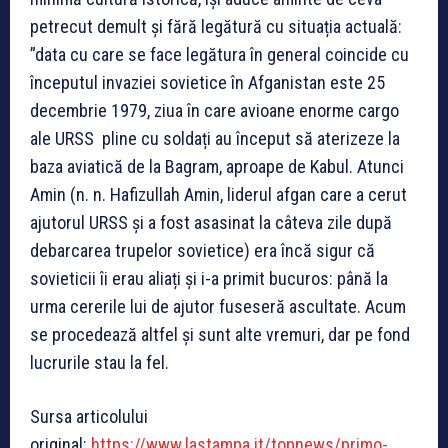
petrecut demult și fără legătură cu situația actuală:
”data cu care se face legătura în general coincide cu
începutul invaziei sovietice în Afganistan este 25
decembrie 1979, ziua în care avioane enorme cargo
ale URSS pline cu soldați au început să aterizeze la
baza aviatică de la Bagram, aproape de Kabul. Atunci
Amin (n. n. Hafizullah Amin, liderul afgan care a cerut
ajutorul URSS și a fost asasinat la câteva zile după
debarcarea trupelor sovietice) era încă sigur că
sovieticii îi erau aliați și i-a primit bucuros: până la
urma cererile lui de ajutor fuseseră ascultate. Acum
se procedează altfel și sunt alte vremuri, dar pe fond
lucrurile stau la fel.
Sursa articolului
original:
https://www.lastampa.it/topnews/primo-