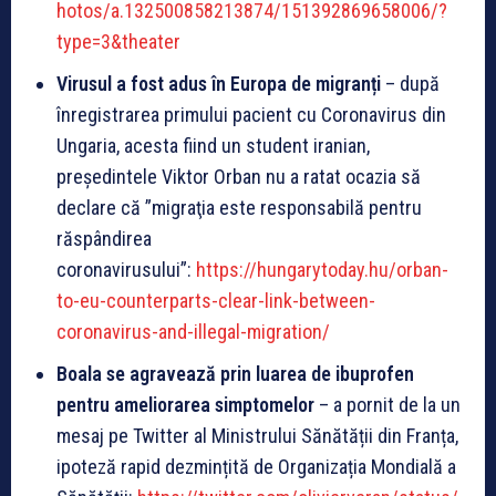
hotos/a.132500858213874/151392869658006/?
type=3&theater
Virusul a fost adus în Europa de migranți
– după
înregistrarea primului pacient cu Coronavirus din
Ungaria, acesta fiind un student iranian,
președintele Viktor Orban nu a ratat ocazia să
declare că ”migraţia este responsabilă pentru
răspândirea
coronavirusului”:
https://hungarytoday.hu/orban-
to-eu-counterparts-clear-link-between-
coronavirus-and-illegal-migration/
Boala se agravează prin luarea de ibuprofen
pentru ameliorarea simptomelor
– a pornit de la un
mesaj pe Twitter al Ministrului Sănătății din Franța,
ipoteză rapid dezmințită de Organizația Mondială a