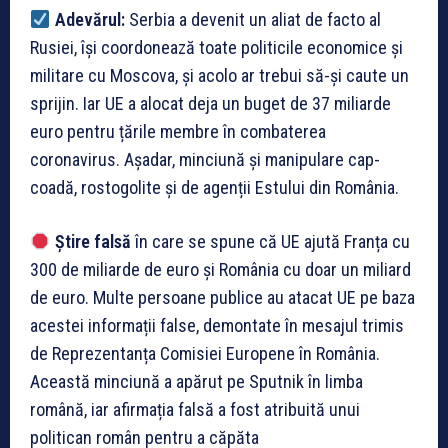
Adevărul:
Serbia a devenit un aliat de facto al
Rusiei, își coordonează toate politicile economice și
militare cu Moscova, și acolo ar trebui să-și caute un
sprijin. Iar UE a alocat deja un buget de 37 miliarde
euro pentru țările membre în combaterea
coronavirus. Așadar, minciună și manipulare cap-
coadă, rostogolite și de agenții Estului din România.
Știre falsă
în care se spune că UE ajută Franța cu
300 de miliarde de euro și România cu doar un miliard
de euro. Multe persoane publice au atacat UE pe baza
acestei informații false, demontate în mesajul trimis
de Reprezentanța Comisiei Europene în România.
Această minciună a apărut pe Sputnik în limba
română, iar afirmația falsă a fost atribuită unui
politican român pentru a căpăta