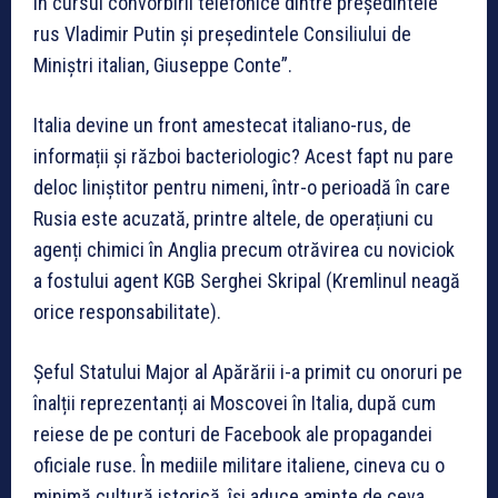
în cursul convorbirii telefonice dintre președintele
rus Vladimir Putin și președintele Consiliului de
Miniștri italian, Giuseppe Conte”.
Italia devine un front amestecat italiano-rus, de
informații și război bacteriologic? Acest fapt nu pare
deloc liniștitor pentru nimeni, într-o perioadă în care
Rusia este acuzată, printre altele, de operațiuni cu
agenți chimici în Anglia precum otrăvirea cu noviciok
a fostului agent KGB Serghei Skripal (Kremlinul neagă
orice responsabilitate).
Șeful Statului Major al Apărării i-a primit cu onoruri pe
înalții reprezentanți ai Moscovei în Italia, după cum
reiese de pe conturi de Facebook ale propagandei
oficiale ruse. În mediile militare italiene, cineva cu o
minimă cultură istorică, își aduce aminte de ceva