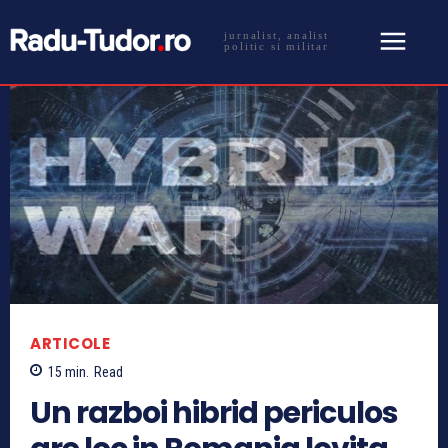
jurnalist, analist
politic si militar
ARTICOLE
15
min.
Read
Un razboi hibrid periculos