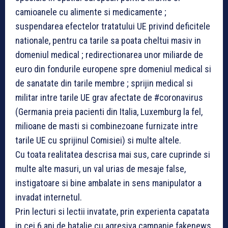
camioanele cu alimente si medicamente ;
suspendarea efectelor tratatului UE privind deficitele
nationale, pentru ca tarile sa poata cheltui masiv in
domeniul medical ; redirectionarea unor miliarde de
euro din fondurile europene spre domeniul medical si
de sanatate din tarile membre ; sprijin medical si
militar intre tarile UE grav afectate de #coronavirus
(Germania preia pacienti din Italia, Luxemburg la fel,
milioane de masti si combinezoane furnizate intre
tarile UE cu sprijinul Comisiei) si multe altele.
Cu toata realitatea descrisa mai sus, care cuprinde si
multe alte masuri, un val urias de mesaje false,
instigatoare si bine ambalate in sens manipulator a
invadat internetul.
Prin lecturi si lectii invatate, prin experienta capatata
in cei 6 ani de batalie cu agresiva campanie fakenews