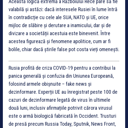
Această logică extremă a Războiului Rece pare să fie
valabilă și astăzi: dacă interesele Rusiei în lume întră
în contradicție cu cele ale SUA, NATO și UE, orice
mijloc de slăbire și derutare a inamicului, dar și de
divizare a societății acestuia este binevenit. Între
acestea figurează și fenomene apolitice, cum ar fi
bolile, chiar dacă știrile false pot costa vieți omenești.
Rusia profită de criza COVID-19 pentru a contribui la
panica generală și confuzia din Uniunea Europeană,
folosind armele obișnuite – fake news și
dezinformare. Experții UE au înregistrat peste 100 de
cazuri de dezinformare legată de virus în ultimele
două luni, inclusiv afirmațiile potrivit cărora virusul
este o armă biologică fabricată în Occident. Trusturi
de presă precum Russia Today, Sputnik, News Front,