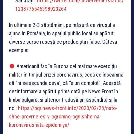
Sănătății:
https://twitter.com/olivierveran/status/
1238776545398923264
În ultimele 2-3 săptămâni, pe măsură ce virusul a
ajuns în România, în spațiul public local au apărut
diverse surse rusești ce produc știri false. Câteva
exemple:
Americanii fac în Europa cel mai mare exercițiu
militar în timpul crizei coronavirus, ceea ce înseamnă
că “ni se ascunde ceva”, că “e un complot”. Această
dezinformare a apărut prima dată pe News Front în
limba bulgară, și ulterior tradusă și răspândită și la
noi:
https://bgr.news-front.info/2020/02/28/nato-
shhe-prevrne-es-v-ogromno-ognishhe-na-
koronavirusnata-epidemiya/