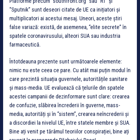
Platforme precum “southfront.org” sau “RT” și
“Sputnik” sunt deseori citate de UE ca inițiatori și
multiplicatori ai acestui mesaj. Uneori, aceste știri
false variază: există, de asemenea, “elite secrete” în
spatele coronavirusului, alteori SUA sau industria
farmaceutică.
Întotdeauna prezente sunt următoarele elemente:
nimic nu este ceea ce pare. Cu atât mai puțin modul în
care prezintă situația guvernele, autoritățile sanitare
și mass-media. UE evaluează că țelurile din spatele
acestei campanii de dezinformare sunt clare: crearea
de confuzie, slăbirea încrederii în guverne, mass-
media, autorități și în “sistem”, crearea neîncrederii și
a discordiei la nivelul UE, între statele membre și SUA.
Bine ați venit pe tărâmul teoriilor conspirației, bine ați