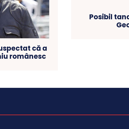
Posibil ta
Geo
suspectat că a
oniu românesc