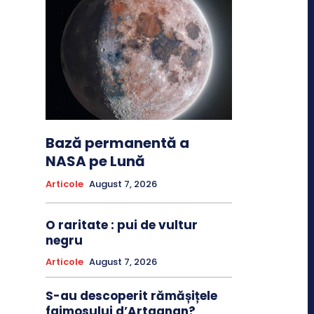
Bază permanentă a
NASA pe Lună
Articole
August 7, 2026
O raritate : pui de vultur
negru
Articole
August 7, 2026
S-au descoperit rămășițele
faimosului d’Artagnan?