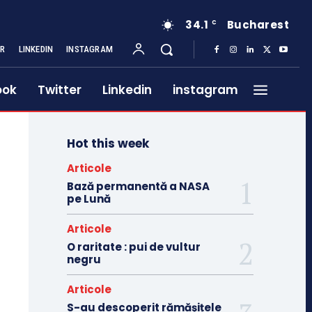
34.1
Bucharest
C
ER
LINKEDIN
INSTAGRAM
ook
Twitter
Linkedin
instagram
Hot this week
Articole
Bază permanentă a NASA
pe Lună
Articole
O raritate : pui de vultur
negru
Articole
S-au descoperit rămășițele