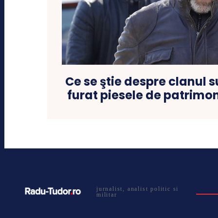
Ce se ştie despre clanul 
furat piesele de patrim
jurnalist, analist politic si
militar