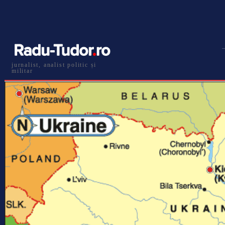
jurnalist, analist politic și
militar