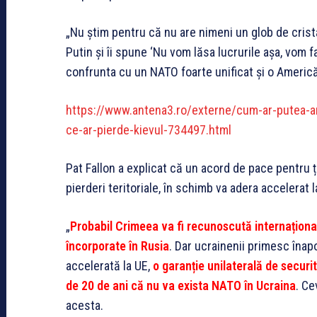
„Nu știm pentru că nu are nimeni un glob de cris
Putin și îi spune ‘Nu vom lăsa lucrurile așa, vom f
confrunta cu un NATO foarte unificat și o Americ
https://www.antena3.ro/externe/cum-ar-putea-ar
ce-ar-pierde-kievul-734497.html
Pat Fallon a explicat că un acord de pace pentru
pierderi teritoriale, în schimb va adera accelerat
„
Probabil Crimeea va fi recunoscută internațional c
încorporate în Rusia
. Dar ucrainenii primesc înapo
accelerată la UE,
o garanție unilaterală de securi
de 20 de ani că nu va exista NATO în Ucraina
. Ce
acesta.