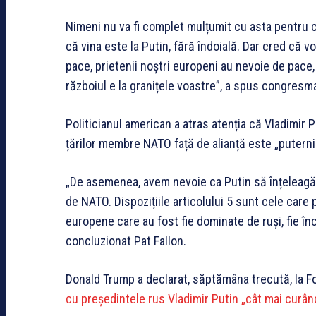
Nimeni nu va fi complet mulțumit cu asta pentru că
că vina este la Putin, fără îndoială. Dar cred că 
pace, prietenii noștri europeni au nevoie de pace,
războiul e la granițele voastre”, a spus congresm
Politicianul american a atras atenția că Vladimir 
țărilor membre NATO față de alianță este „puternic
„De asemenea, avem nevoie ca Putin să înțeleagă
de NATO. Dispozițiile articolului 5 sunt cele care
europene care au fost fie dominate de ruși, fie î
concluzionat Pat Fallon.
Donald Trump a declarat, săptămâna trecută, la
cu președintele rus Vladimir Putin „cât mai curân