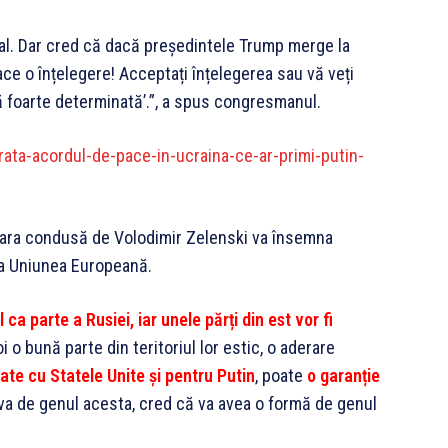
tal. Dar cred că dacă președintele Trump merge la
ace o înțelegere! Acceptați înțelegerea sau vă veți
ă foarte determinată’.”, a spus congresmanul.
ata-acordul-de-pace-in-ucraina-ce-ar-primi-putin-
 țara condusă de Volodimir Zelenski va însemna
 la Uniunea Europeană.
a parte a Rusiei, iar unele părți din est vor fi
i o bună parte din teritoriul lor estic, o aderare
tate cu Statele Unite și pentru Putin
, poate
o garanție
va de genul acesta, cred că va avea o formă de genul