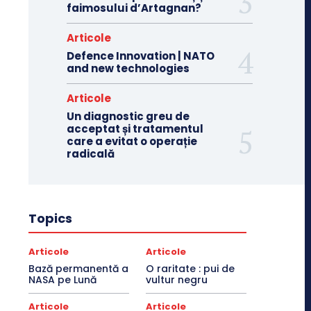
faimosului d’Artagnan?
Articole
Defence Innovation | NATO
and new technologies
Articole
Un diagnostic greu de
acceptat și tratamentul
care a evitat o operație
radicală
Topics
Articole
Articole
Bază permanentă a
O raritate : pui de
NASA pe Lună
vultur negru
Articole
Articole