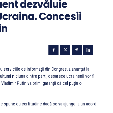
uent dezvăluie
Ucraina. Concesii
in
 serviciile de informații din Congres, a anunțat la
țumi niciuna dintre părți, deoarece ucrainenii vor fi
 Vladimir Putin va primi garanții că cel puțin o
te spune cu certitudine dacă se va ajunge la un acord