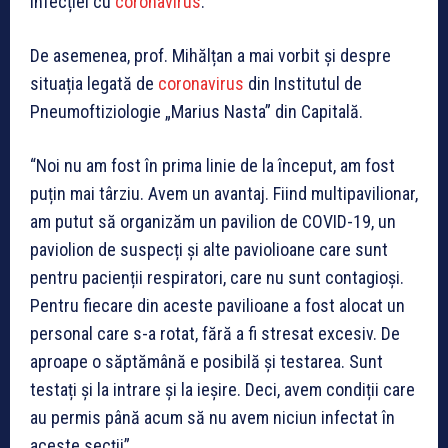
infecției cu
coronavirus
.
De asemenea, prof. Mihălțan a mai vorbit și despre
situația legată de
coronavirus
din Institutul de
Pneumoftiziologie „Marius Nasta” din Capitală.
“Noi nu am fost în prima linie de la început, am fost
puțin mai târziu. Avem un avantaj. Fiind multipavilionar,
am putut să organizăm un pavilion de COVID-19, un
paviolion de suspecți și alte paviolioane care sunt
pentru pacienții respiratori, care nu sunt contagioși.
Pentru fiecare din aceste pavilioane a fost alocat un
personal care s-a rotat, fără a fi stresat excesiv. De
aproape o săptămână e posibilă și testarea. Sunt
testați și la intrare și la ieșire. Deci, avem condiții care
au permis până acum să nu avem niciun infectat în
aceste secții”.