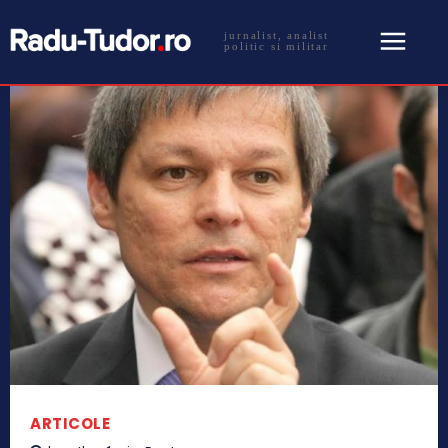
jurnalist, analist
politic si militar
ARTICOLE