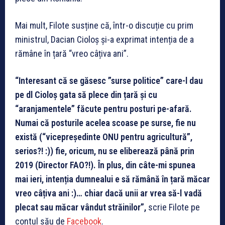
Mai mult, Filote susține că, într-o discuție cu prim
ministrul, Dacian Cioloș și-a exprimat intenția de a
rămâne în țară “vreo câțiva ani”.
“Interesant că se găsesc ”surse politice” care-l dau
pe dl Cioloș gata să plece din țară și cu
“aranjamentele” făcute pentru posturi pe-afară.
Numai că posturile acelea scoase pe surse, fie nu
există (“vicepreședinte ONU pentru agricultură”,
serios?! :)) fie, oricum, nu se eliberează până prin
2019 (Director FAO?!). În plus, din câte-mi spunea
mai ieri, intenția dumnealui e să rămână în țară măcar
vreo câțiva ani :)… chiar dacă unii ar vrea să-l vadă
plecat sau măcar vândut străinilor”,
scrie Filote pe
contul său de
Facebook
.