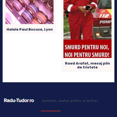
Halele Paul Bocuse, Lyon
Raed Arafat, mesaj plin
de tristete
jurnalist, analist politic si militar