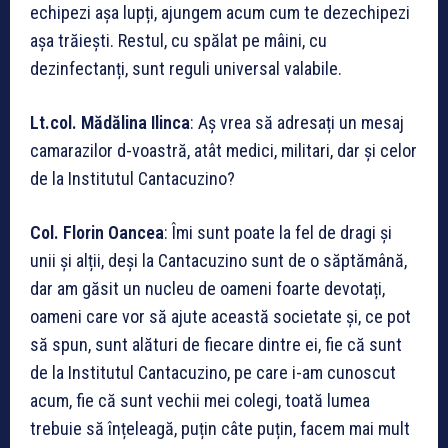
echipezi așa lupți, ajungem acum cum te dezechipezi
așa trăiești. Restul, cu spălat pe mâini, cu
dezinfectanți, sunt reguli universal valabile.
Lt.col. M
ădălina Ilinca
: Aș vrea să adresați un mesaj
camarazilor d-voastră, atât medici, militari, dar și celor
de la Institutul Cantacuzino?
Col. Florin Oancea
: Îmi sunt poate la fel de dragi și
unii și alții, deși la Cantacuzino sunt de o săptămână,
dar am găsit un nucleu de oameni foarte devotați,
oameni care vor să ajute această societate și, ce pot
să spun, sunt alături de fiecare dintre ei, fie că sunt
de la Institutul Cantacuzino, pe care i-am cunoscut
acum, fie că sunt vechii mei colegi, toată lumea
trebuie să înțeleagă, puțin câte puțin, facem mai mult