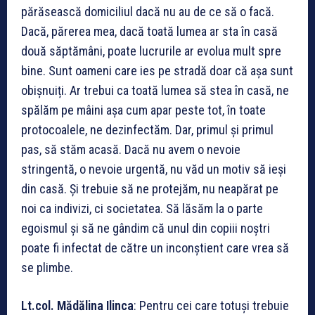
părăsească domiciliul dacă nu au de ce să o facă.
Dacă, părerea mea, dacă toată lumea ar sta în casă
două săptămâni, poate lucrurile ar evolua mult spre
bine. Sunt oameni care ies pe stradă doar că așa sunt
obișnuiți. Ar trebui ca toată lumea să stea în casă, ne
spălăm pe mâini așa cum apar peste tot, în toate
protocoalele, ne dezinfectăm. Dar, primul și primul
pas, să stăm acasă. Dacă nu avem o nevoie
stringentă, o nevoie urgentă, nu văd un motiv să ieși
din casă. Și trebuie să ne protejăm, nu neapărat pe
noi ca indivizi, ci societatea. Să lăsăm la o parte
egoismul și să ne gândim că unul din copiii noștri
poate fi infectat de către un inconștient care vrea să
se plimbe.
Lt.col. M
ădălina Ilinca
: Pentru cei care totuși trebuie