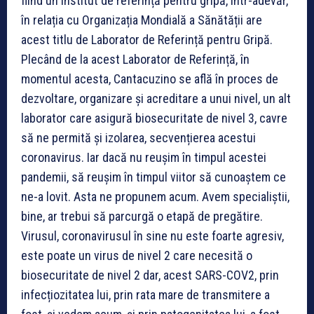
fiind un institut de referință pentru gripă, într-adevăr,
în relația cu Organizația Mondială a Sănătății are
acest titlu de Laborator de Referință pentru Gripă.
Plecând de la acest Laborator de Referință, în
momentul acesta, Cantacuzino se află în proces de
dezvoltare, organizare și acreditare a unui nivel, un alt
laborator care asigură biosecuritate de nivel 3, cavre
să ne permită și izolarea, secvențierea acestui
coronavirus. Iar dacă nu reușim în timpul acestei
pandemii, să reușim în timpul viitor să cunoaștem ce
ne-a lovit. Asta ne propunem acum. Avem specialiștii,
bine, ar trebui să parcurgă o etapă de pregătire.
Virusul, coronavirusul în sine nu este foarte agresiv,
este poate un virus de nivel 2 care necesită o
biosecuritate de nivel 2 dar, acest SARS-COV2, prin
infecțiozitatea lui, prin rata mare de transmitere a