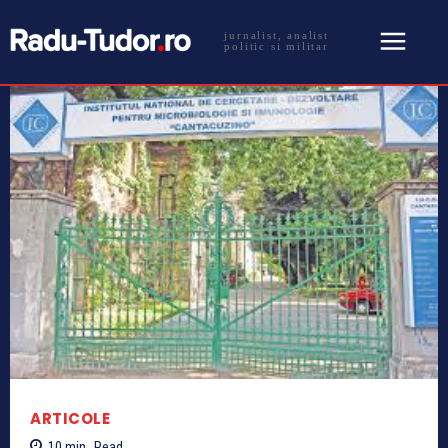
jurnalist, analist
politic si militar
ARTICOLE
10
min.
Read