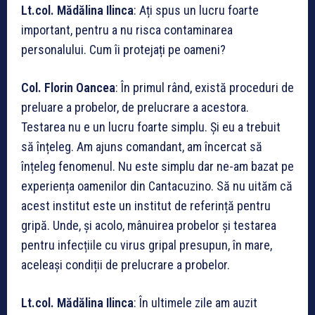
Lt.col. M
ădălina Ilinca
: Ați spus un lucru foarte
important, pentru a nu risca contaminarea
personalului. Cum îi protejați pe oameni?
Col. Florin Oancea
: În primul rând, există proceduri de
preluare a probelor, de prelucrare a acestora.
Testarea nu e un lucru foarte simplu. Și eu a trebuit
să înțeleg. Am ajuns comandant, am încercat să
înțeleg fenomenul. Nu este simplu dar ne-am bazat pe
experiența oamenilor din Cantacuzino. Să nu uităm că
acest institut este un institut de referință pentru
gripă. Unde, și acolo, mânuirea probelor și testarea
pentru infecțiile cu virus gripal presupun, în mare,
aceleași condiții de prelucrare a probelor.
Lt.col. M
ădălina Ilinca
: În ultimele zile am auzit