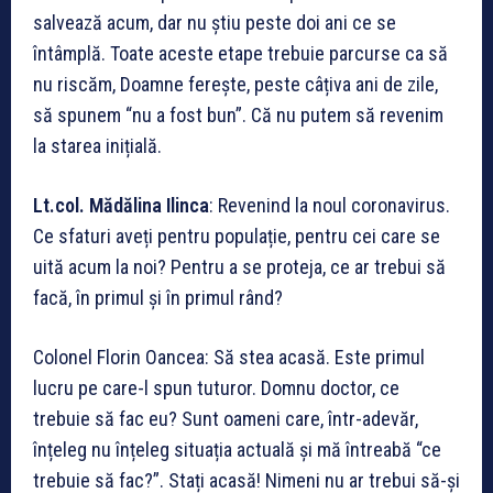
salvează acum, dar nu știu peste doi ani ce se
întâmplă. Toate aceste etape trebuie parcurse ca să
nu riscăm, Doamne ferește, peste câțiva ani de zile,
să spunem “nu a fost bun”. Că nu putem să revenim
la starea inițială.
Lt.col. M
ădălina Ilinca
: Revenind la noul coronavirus.
Ce sfaturi aveți pentru populație, pentru cei care se
uită acum la noi? Pentru a se proteja, ce ar trebui să
facă, în primul și în primul rând?
Colonel Florin Oancea: Să stea acasă. Este primul
lucru pe care-l spun tuturor. Domnu doctor, ce
trebuie să fac eu? Sunt oameni care, într-adevăr,
înțeleg nu înțeleg situația actuală și mă întreabă
“ce
trebuie să fac?”. Stați acasă! Nimeni nu ar trebui să-și