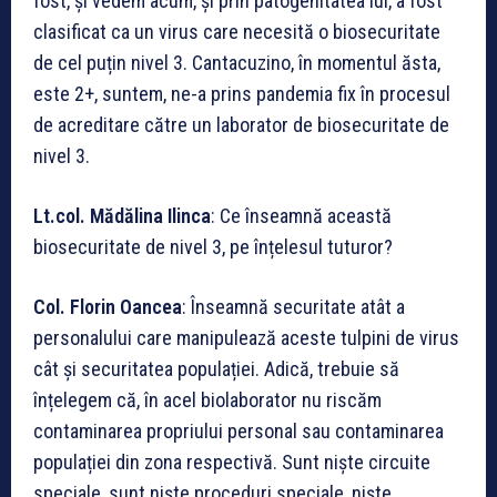
fost, și vedem acum, și prin patogenitatea lui, a fost
clasificat ca un virus care necesită o biosecuritate
de cel puțin nivel 3. Cantacuzino, în momentul ăsta,
este 2+, suntem, ne-a prins pandemia fix în procesul
de acreditare către un laborator de biosecuritate de
nivel 3.
Lt.col. M
ădălina Ilinca
: Ce înseamnă această
biosecuritate de nivel 3, pe înțelesul tuturor?
Col. Florin Oancea
: Înseamnă securitate atât a
personalului care manipulează aceste tulpini de virus
cât și securitatea populației. Adică, trebuie să
înțelegem că, în acel biolaborator nu riscăm
contaminarea propriului personal sau contaminarea
populației din zona respectivă. Sunt niște circuite
speciale, sunt niște proceduri speciale, niște