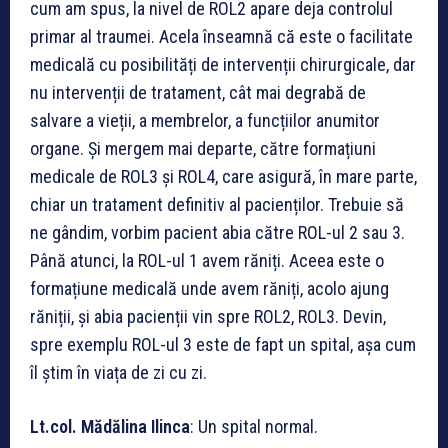
cum am spus, la nivel de ROL2 apare deja controlul
primar al traumei. Acela înseamnă că este o facilitate
medicală cu posibilități de intervenții chirurgicale, dar
nu intervenții de tratament, cât mai degrabă de
salvare a vieții, a membrelor, a funcțiilor anumitor
organe. Și mergem mai departe, către formațiuni
medicale de ROL3 și ROL4, care asigură, în mare parte,
chiar un tratament definitiv al pacienților. Trebuie să
ne gândim, vorbim pacient abia către ROL-ul 2 sau 3.
Până atunci, la ROL-ul 1 avem răniți. Aceea este o
formațiune medicală unde avem răniți, acolo ajung
răniții, și abia pacienții vin spre ROL2, ROL3. Devin,
spre exemplu ROL-ul 3 este de fapt un spital, așa cum
îl știm în viața de zi cu zi.
Lt.col. M
ădălina Ilinca
: Un spital normal.