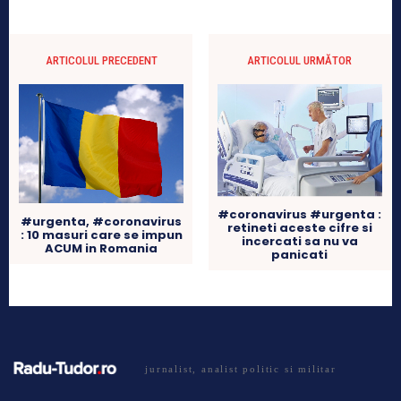
ARTICOLUL PRECEDENT
ARTICOLUL URMĂTOR
#coronavirus #urgenta :
#urgenta, #coronavirus
retineti aceste cifre si
: 10 masuri care se impun
incercati sa nu va
ACUM in Romania
panicati
jurnalist, analist politic si militar