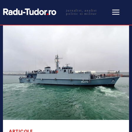
jurnalist, analist
politic si militar
ARTICOLE