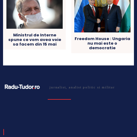
Ministrul de Interne
Freedom House : Ungaria
spune ce vom avea voie
nu mai este o
sa facem din 15 mai
democratie
jurnalist, analist politic si militar