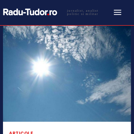
jurnalist, analist
politic si militar
ARTICOLE