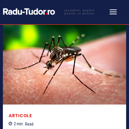
jurnalist, analist
politic si militar
ARTICOLE
2
min.
Read