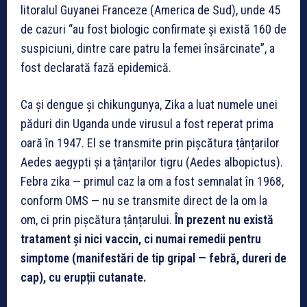
litoralul Guyanei Franceze (America de Sud), unde 45
de cazuri “au fost biologic confirmate și există 160 de
suspiciuni, dintre care patru la femei însărcinate”, a
fost declarată fază epidemică.
Ca și dengue și chikungunya, Zika a luat numele unei
păduri din Uganda unde virusul a fost reperat prima
oară în 1947. El se transmite prin pișcătura țânțarilor
Aedes aegypti și a țânțarilor tigru (Aedes albopictus).
Febra zika — primul caz la om a fost semnalat în 1968,
conform OMS — nu se transmite direct de la om la
om, ci prin pișcătura țânțarului.
În prezent nu există
tratament și nici vaccin, ci numai remedii pentru
simptome (manifestări de tip gripal — febră, dureri de
cap), cu erupții cutanate.