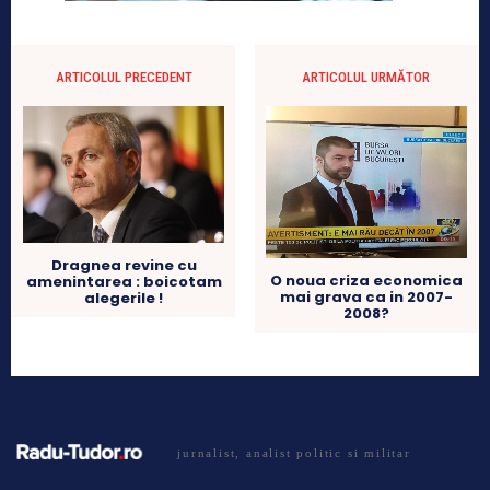
ARTICOLUL PRECEDENT
ARTICOLUL URMĂTOR
Dragnea revine cu
O noua criza economica
amenintarea : boicotam
mai grava ca in 2007-
alegerile !
2008?
jurnalist, analist politic si militar