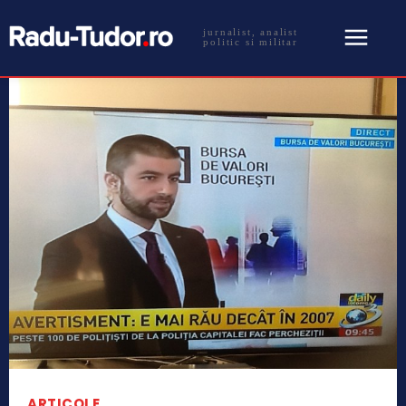
jurnalist, analist
politic si militar
ARTICOLE